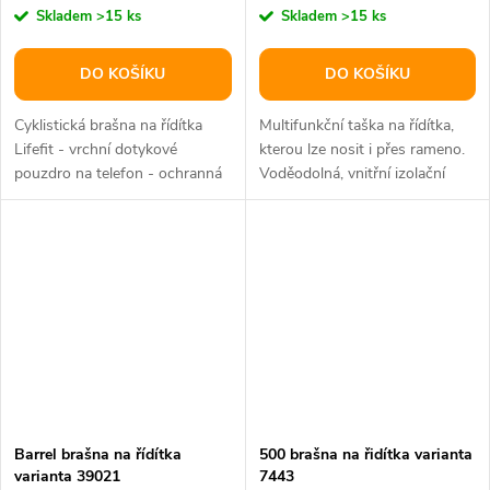
Skladem
>15 ks
Skladem
>15 ks
DO KOŠÍKU
DO KOŠÍKU
Cyklistická brašna na řídítka
Multifunkční taška na řídítka,
Lifefit - vrchní dotykové
kterou lze nosit i přes rameno.
pouzdro na telefon - ochranná
Voděodolná, vnitřní izolační
pláštěnka - nastavitelný...
vrstva pro uchování teploty.
Barrel brašna na řídítka
500 brašna na řidítka varianta
varianta 39021
7443