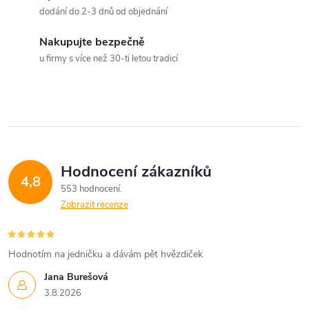
a
dodání do 2-3 dnů od objednání
c
Nakupujte bezpečně
u firmy s více než 30-ti letou tradicí
í
p
r
v
Hodnocení zákazníků
k
4,8
553 hodnocení
y
Zobrazit recenze
v
Hodnotím na jedničku a dávám pět hvězdiček
ý
Jana Burešová
p
3.8.2026