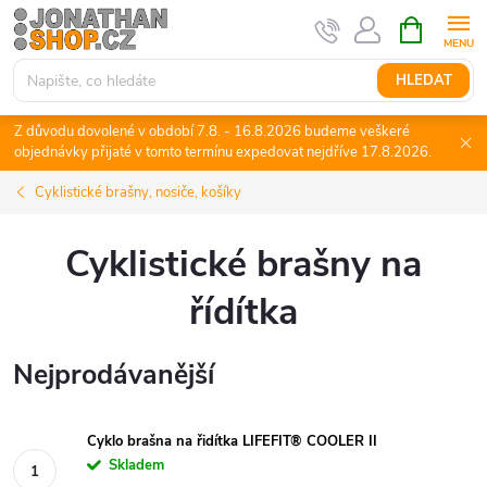
Přejít
NÁKUPNÍ
KOŠÍK
na
obsah
HLEDAT
Z důvodu dovolené v období 7.8. - 16.8.2026 budeme veškeré
objednávky přijaté v tomto termínu expedovat nejdříve 17.8.2026.
Cyklistické brašny, nosiče, košíky
Cyklistické brašny na
řídítka
Nejprodávanější
Cyklo brašna na řidítka LIFEFIT® COOLER II
Skladem