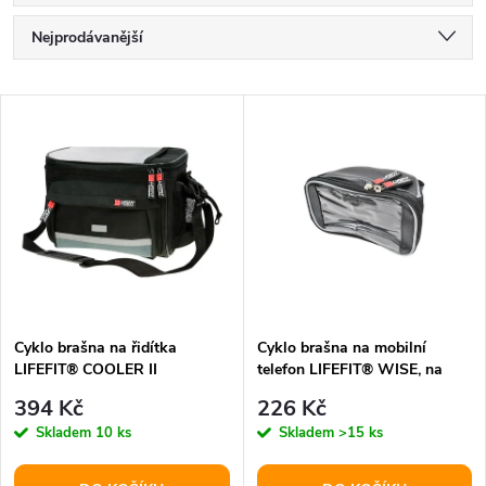
Ř
Nejprodávanější
a
Nejlevnější
V
Nejdražší
z
ý
Abecedně
e
p
n
i
í
s
p
Cyklo brašna na řidítka
Cyklo brašna na mobilní
LIFEFIT® COOLER II
telefon LIFEFIT® WISE, na
p
řídítka
r
394 Kč
226 Kč
r
Skladem
10 ks
Skladem
>15 ks
o