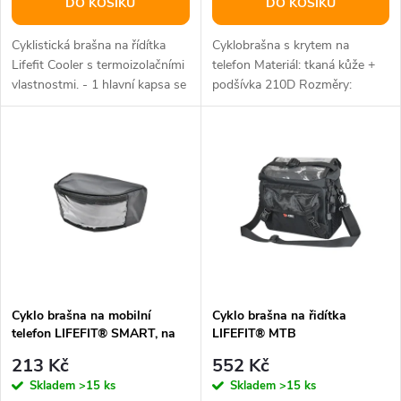
o
DO KOŠÍKU
DO KOŠÍKU
d
d
Cyklistická brašna na řídítka
Cyklobrašna s krytem na
u
Lifefit Cooler s termoizolačními
telefon Materiál: tkaná kůže +
vlastnostmi. - 1 hlavní kapsa se
podšívka 210D Rozměry:
u
zapínáním na zip a...
ŠxDxV 11x9x19 cm
k
k
t
t
ů
ů
Cyklo brašna na mobilní
Cyklo brašna na řidítka
telefon LIFEFIT® SMART, na
LIFEFIT® MTB
rám
213 Kč
552 Kč
Skladem
>15 ks
Skladem
>15 ks