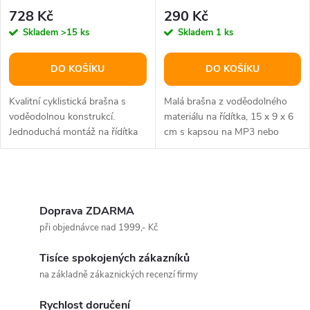
728 Kč
290 Kč
Skladem
>15 ks
Skladem
1 ks
DO KOŠÍKU
DO KOŠÍKU
Kvalitní cyklistická brašna s
Malá brašna z voděodolného
voděodolnou konstrukcí.
materiálu na řídítka, 15 x 9 x 6
Jednoduchá montáž na řídítka
cm s kapsou na MP3 nebo
pomocí suchých zipů, objem 10
klasický menší mobil.
l.
O
v
Doprava ZDARMA
při objednávce nad 1999,- Kč
l
Tisíce spokojených zákazníků
á
na základně zákaznických recenzí firmy
d
Rychlost doručení