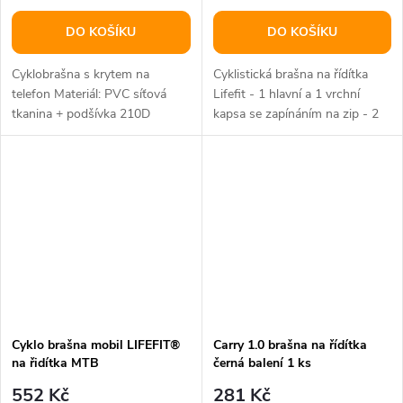
DO KOŠÍKU
DO KOŠÍKU
Cyklobrašna s krytem na
Cyklistická brašna na řídítka
telefon Materiál: PVC síťová
Lifefit - 1 hlavní a 1 vrchní
tkanina + podšívka 210D
kapsa se zapínáním na zip - 2
Rozměry: 10x10x20,5 cm
boční síťované kapsy...
(ŠxVxD) Max....
Cyklo brašna mobil LIFEFIT®
Carry 1.0 brašna na řídítka
na řidítka MTB
černá balení 1 ks
552 Kč
281 Kč