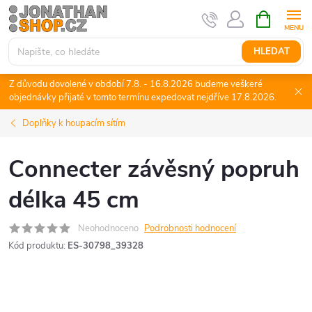
Přejít
NÁKUPNÍ
KOŠÍK
na
obsah
HLEDAT
Z důvodu dovolené v období 7.8. - 16.8.2026 budeme veškeré
objednávky přijaté v tomto termínu expedovat nejdříve 17.8.2026.
Doplňky k houpacím sítím
Connecter závěsný popruh
délka 45 cm
Neohodnoceno
Podrobnosti hodnocení
Kód produktu:
ES-30798_39328