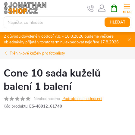
Přejít
NÁKUPNÍ
KOŠÍK
na
obsah
HLEDAT
Z důvodu dovolené v období 7.8. - 16.8.2026 budeme veškeré
objednávky přijaté v tomto termínu expedovat nejdříve 17.8.2026.
Tréninkové kužely pro fotbalisty
Cone 10 sada kuželů
balení 1 balení
Neohodnoceno
Podrobnosti hodnocení
Kód produktu:
ES-48912_61740