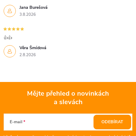
Jana Burešová
3.8.2026
👍👍
Věra Šmídová
2.8.2026
Mějte přehled o novinkách
a slevách
Z
á
E-mail
ODEBÍRAT