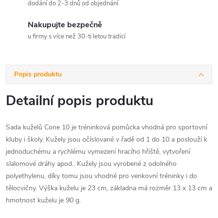
dodání do 2-3 dnů od objednání
Nakupujte bezpečně
u firmy s více než 30-ti letou tradicí
Popis produktu
Detailní popis produktu
Sada kuželů Cone 10 je tréninková pomůcka vhodná pro sportovní
kluby i školy. Kužely jsou očíslované v řadě od 1 do 10 a poslouží k
jednoduchému a rychlému vymezení hracího hřiště, vytvoření
slalomové dráhy apod.. Kužely jsou vyrobené z odolného
polyethylenu, díky tomu jsou vhodné pro venkovní tréninky i do
tělocvičny. Výška kuželu je 23 cm, základna má rozměr 13 x 13 cm a
hmotnost kuželu je 90 g.