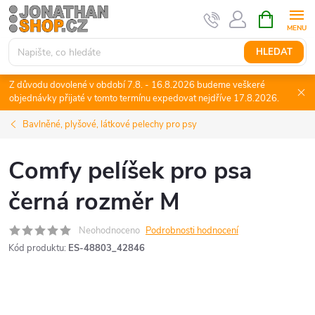
Přejít
NÁKUPNÍ
KOŠÍK
na
obsah
HLEDAT
Z důvodu dovolené v období 7.8. - 16.8.2026 budeme veškeré
objednávky přijaté v tomto termínu expedovat nejdříve 17.8.2026.
Bavlněné, plyšové, látkové pelechy pro psy
Comfy pelíšek pro psa
černá rozměr M
Neohodnoceno
Podrobnosti hodnocení
Kód produktu:
ES-48803_42846