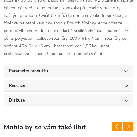
složení 45 x 61 x 16 cm. Bočními pásky na suchý zip žíněnku složíte
během pár vteřin a pohodlně ji kamkoliv přenesete v ruce díky
našitým poutkům. Cvičit tak můžete doma či venku (nepokládejte
žíněnku na ostré kamínky apod.). Povrch žíněnky lehce očistíte
pomocí vlhkého hadříku. - skládací čtyřdílná žíněnka - materiál: PE
pěna, polyester - celkové rozměry: 180 x 61 x 4 cm - rozměry po
složení: 45 x 61 x 16 cm - hmotnost: cca 1,55 kg - není
protiskluzová - lehce přenosná - pro domácí cvičení
Parametry produktu
Recenze
Diskuse