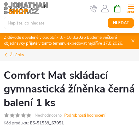
Přejít
NÁKUPNÍ
KOŠÍK
na
obsah
HLEDAT
Z důvodu dovolené v období 7.8. - 16.8.2026 budeme veškeré
objednávky přijaté v tomto termínu expedovat nejdříve 17.8.2026.
Žíněnky
Comfort Mat skládací
gymnastická žíněnka černá
balení 1 ks
Neohodnoceno
Podrobnosti hodnocení
Kód produktu:
ES-51539_67051