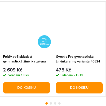
ARMA
ZDARMA
ZDARMA
FoldMat 6 skládací
Gymnic Pro gymnastická
gymnastická žíněnka zelená
žíněnka army varianta 40524
balení 1 ks
2 609 Kč
475 Kč
Skladem
10 ks
Skladem
>15 ks
DO KOŠÍKU
DO KOŠÍKU