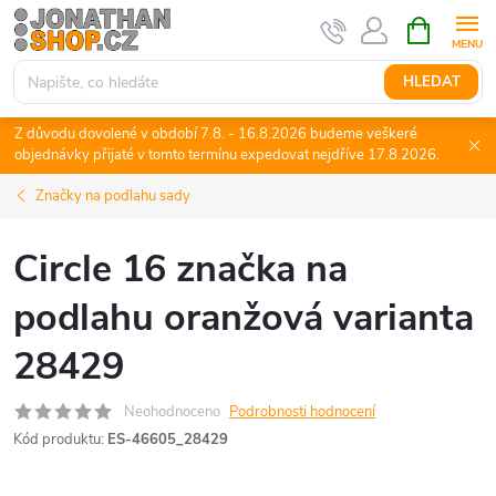
Přejít
NÁKUPNÍ
KOŠÍK
na
obsah
HLEDAT
Z důvodu dovolené v období 7.8. - 16.8.2026 budeme veškeré
objednávky přijaté v tomto termínu expedovat nejdříve 17.8.2026.
Značky na podlahu sady
Circle 16 značka na
podlahu oranžová varianta
28429
Neohodnoceno
Podrobnosti hodnocení
Kód produktu:
ES-46605_28429