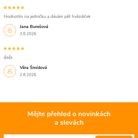
Hodnotím na jedničku a dávám pět hvězdiček
Jana Burešová
3.8.2026
👍👍
Věra Šmídová
2.8.2026
Mějte přehled o novinkách
a slevách
Z