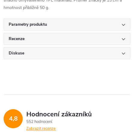
snadno omyvatelného TPE materiálu. Průměr značky je 15 cm a
hmotnost přibližně 50 g.
Parametry produktu
Recenze
Diskuse
Hodnocení zákazníků
4,8
552 hodnocení
Zobrazit recenze