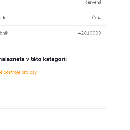
červená
odu
:
Čína
bník
:
42010000
aleznete v této kategorii
é postroje pro psy