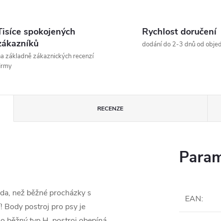
Tisíce spokojených
Rychlost doručení
zákazníků
dodání do 2-3 dnů od obje
a základně zákaznických recenzí
irmy
RECENZE
Param
da, než běžné procházky s
EAN
:
 Body postroj pro psy je
 o běžný typ H, postroj obepíná