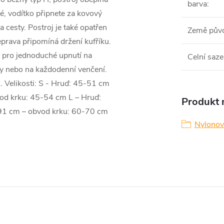
barva
:
hé, vodítko připnete za kovový
 cesty. Postroj je také opatřen
Země pův
prava připomíná držení kufříku.
 pro jednoduché upnutí na
Celní saze
ry nebo na každodenní venčení.
L. Velikosti: S - Hruď: 45-51 cm
od krku: 45-54 cm L – Hruď:
Produkt n
91 cm – obvod krku: 60-70 cm
Nylonov