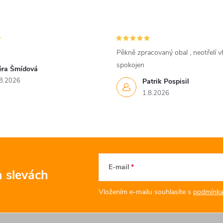
Pěkně zpracovaný obal , neotřelí vh
spokojen
ěra Šmídová
8.2026
Patrik Pospisil
1.8.2026
E-mail
a slevách
Vložením e-mailu souhlasíte s
podmínka