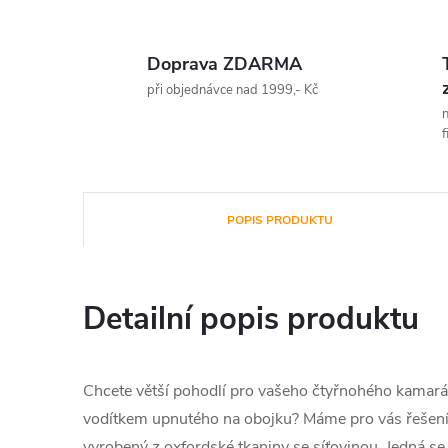
Doprava ZDARMA
při objednávce nad 1999,- Kč
n
f
POPIS PRODUKTU
Detailní popis produktu
Chcete větší pohodlí pro vašeho čtyřnohého kamará
vodítkem upnutého na obojku? Máme pro vás řešení!
vyrobený z oxfordské tkaniny se síťovinou. Jedná se