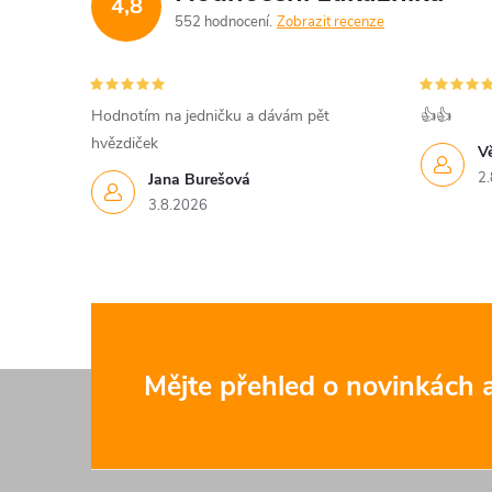
4,8
552 hodnocení
Zobrazit recenze
Hodnotím na jedničku a dávám pět
👍👍
hvězdiček
V
2.
Jana Burešová
3.8.2026
Z
Mějte přehled o novinkách
á