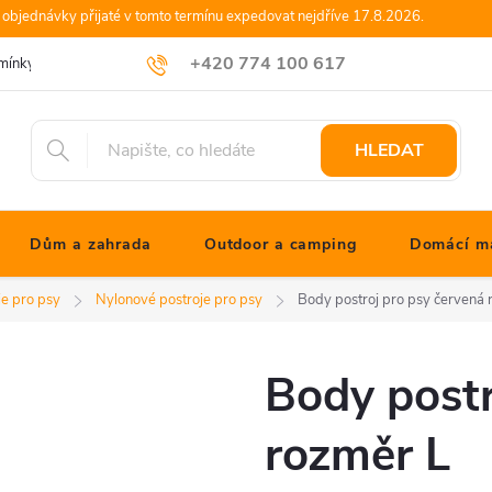
objednávky přijaté v tomto termínu expedovat nejdříve 17.8.2026.
+420 774 100 617
mínky
Podmínky ochrany osobních údajů
Blog JONATHANshop.cz
info@jonathanshop.cz
HLEDAT
Dům a zahrada
Outdoor a camping
Domácí ma
je pro psy
Nylonové postroje pro psy
Body postroj pro psy červená 
Body postr
rozměr L