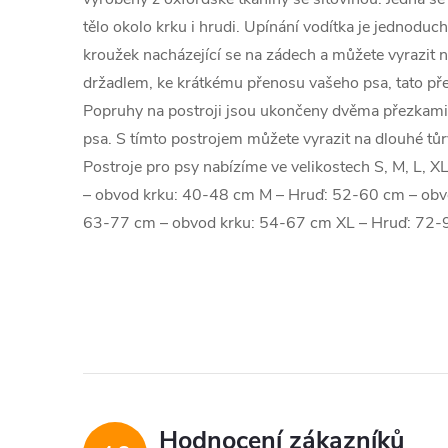
tělo okolo krku i hrudi. Upínání vodítka je jednoduc
kroužek nacházející se na zádech a můžete vyrazit na
držadlem, ke krátkému přenosu vašeho psa, tato pře
Popruhy na postroji jsou ukončeny dvěma přezkami
psa. S tímto postrojem můžete vyrazit na dlouhé tů
Postroje pro psy nabízíme ve velikostech S, M, L, X
– obvod krku: 40-48 cm M – Hruď: 52-60 cm – obv
63-77 cm – obvod krku: 54-67 cm XL – Hruď: 72-
Hodnocení zákazníků