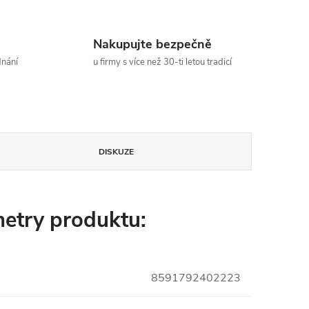
Nakupujte bezpečně
dnání
u firmy s více než 30-ti letou tradicí
DISKUZE
etry produktu:
8591792402223