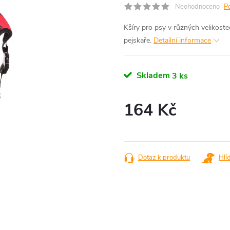
Neohodnoceno
P
Kšíry pro psy v různých velikost
pejskaře.
Detailní informace
Skladem
3 ks
164 Kč
Měrná
cena:
Dotaz k produktu
Hlí