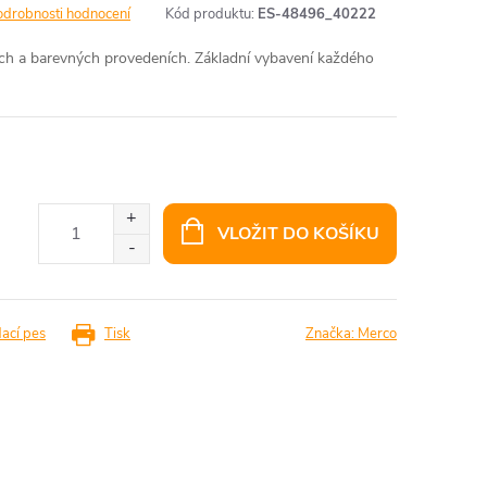
odrobnosti hodnocení
Kód produktu:
ES-48496_40222
ech a barevných provedeních. Základní vybavení každého
VLOŽIT DO KOŠÍKU
dací pes
Tisk
Značka:
Merco