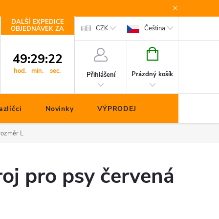
DALŠÍ EXPEDICE
Kontakty
CZK
Čeština
OBJEDNÁVEK ZA
NÁKUPNÍ
49
:
29
:
21
KOŠÍK
hod.
min.
sec.
Prázdný košík
Přihlášení
zlíčci
Novinky
VÝPRODEJ
rozměr L
oj pro psy červená