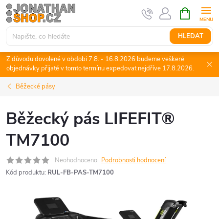
Přejít
NÁKUPNÍ
KOŠÍK
na
obsah
HLEDAT
Z důvodu dovolené v období 7.8. - 16.8.2026 budeme veškeré
objednávky přijaté v tomto termínu expedovat nejdříve 17.8.2026.
Běžecké pásy
Běžecký pás LIFEFIT®
TM7100
Neohodnoceno
Podrobnosti hodnocení
Kód produktu:
RUL-FB-PAS-TM7100