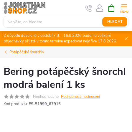
Přejít
NÁKUPNÍ
KOŠÍK
na
obsah
HLEDAT
Z důvodu dovolené v období 7.8. - 16.8.2026 budeme veškeré
objednávky přijaté v tomto termínu expedovat nejdříve 17.8.2026.
Potápěčské šnorchly
Bering potápěčský šnorchl
modrá balení 1 ks
Neohodnoceno
Podrobnosti hodnocení
Kód produktu:
ES-51999_67915