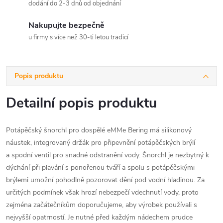
dodání do 2-3 dnů od objednání
Nakupujte bezpečně
u firmy s více než 30-ti letou tradicí
Popis produktu
Detailní popis produktu
Potápěčský šnorchl pro dospělé eMMe Bering má silikonový
náustek, integrovaný držák pro připevnění potápěčských brýlí
a spodní ventil pro snadné odstranění vody. Šnorchl je nezbytný k
dýchání při plavání s ponořenou tváří a spolu s potápěčskými
brýlemi umožní pohodlně pozorovat dění pod vodní hladinou. Za
určitých podmínek však hrozí nebezpečí vdechnutí vody, proto
zejména začátečníkům doporučujeme, aby výrobek používali s
nejvyšší opatrností. Je nutné před každým nádechem prudce