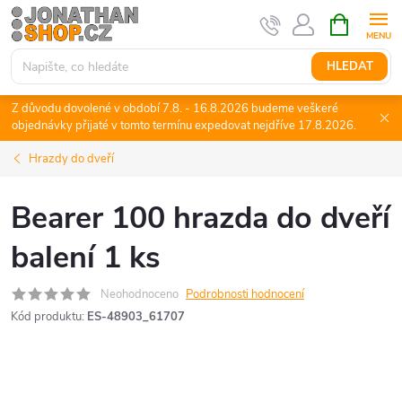
Přejít
NÁKUPNÍ
KOŠÍK
na
obsah
HLEDAT
Z důvodu dovolené v období 7.8. - 16.8.2026 budeme veškeré
objednávky přijaté v tomto termínu expedovat nejdříve 17.8.2026.
Hrazdy do dveří
Bearer 100 hrazda do dveří
balení 1 ks
Neohodnoceno
Podrobnosti hodnocení
Kód produktu:
ES-48903_61707