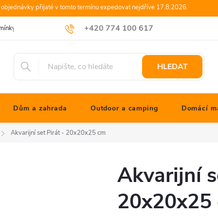
objednávky přijaté v tomto termínu expedovat nejdříve 17.8.2026.
+420 774 100 617
mínky
Podmínky ochrany osobních údajů
Blog JONATHANshop.cz
info@jonathanshop.cz
HLEDAT
Dům a zahrada
Outdoor a camping
Domácí ma
Akvarijní set Pirát - 20x20x25 cm
Akvarijní s
20x20x25