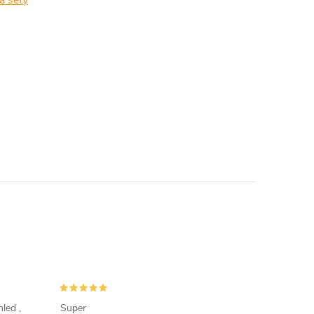
a sety
led ,
Super