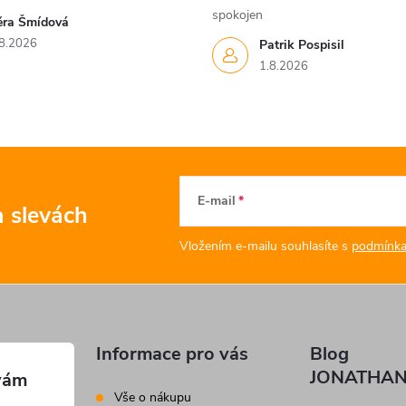
spokojen
ěra Šmídová
8.2026
Patrik Pospisil
1.8.2026
E-mail
a slevách
Vložením e-mailu souhlasíte s
podmínka
Informace pro vás
Blog
JONATHAN
Vše o nákupu