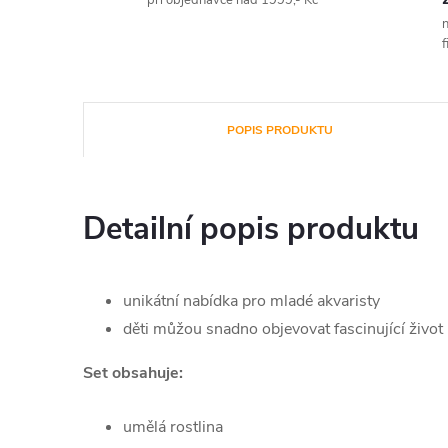
při objednávce nad 1999,- Kč
n
f
POPIS PRODUKTU
Detailní popis produktu
unikátní nabídka pro mladé akvaristy
děti můžou snadno objevovat fascinující život
Set obsahuje:
umělá rostlina