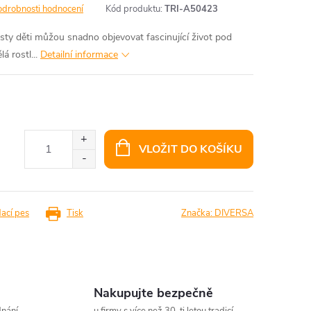
odrobnosti hodnocení
Kód produktu:
TRI-A50423
isty děti můžou snadno objevovat fascinující život pod
 rostl...
Detailní informace
VLOŽIT DO KOŠÍKU
dací pes
Tisk
Značka:
DIVERSA
Nakupujte bezpečně