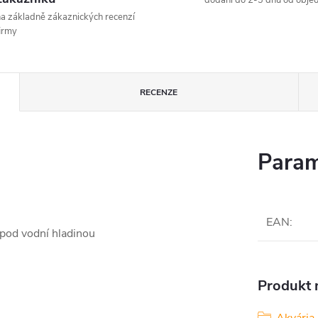
dodání do 2-3 dnů od obje
a základně zákaznických recenzí
irmy
RECENZE
Param
EAN
:
 pod vodní hladinou
Produkt n