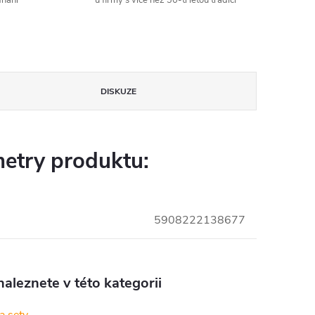
dnání
u firmy s více než 30-ti letou tradicí
DISKUZE
etry produktu:
5908222138677
aleznete v této kategorii