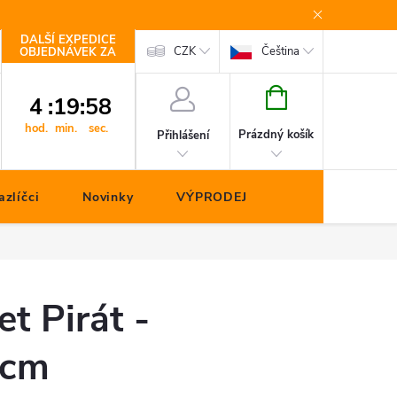
DALŠÍ EXPEDICE
Kontakty
CZK
Čeština
OBJEDNÁVEK ZA
NÁKUPNÍ
4
:
19
:
57
KOŠÍK
hod.
min.
sec.
Prázdný košík
Přihlášení
zlíčci
Novinky
VÝPRODEJ
et Pirát -
 cm