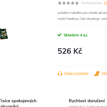
Neohodnoceno
P
unikátní nabídka pro mladé akvar
vodní hladinou Set obsahuje: umělá
Skladem
4 ks
526 Kč
Měrná
cena:
Dotaz k produktu
Hlí
Tisíce spokojených
Rychlost doručení
zákazníků