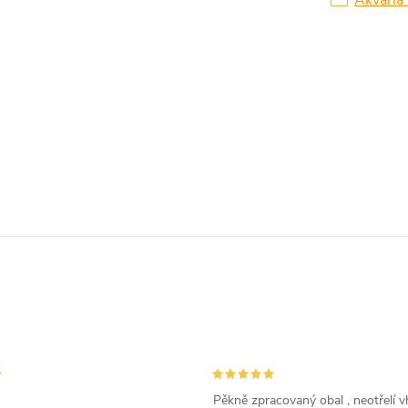
Akvária 
Pěkně zpracovaný obal , neotřelí vh