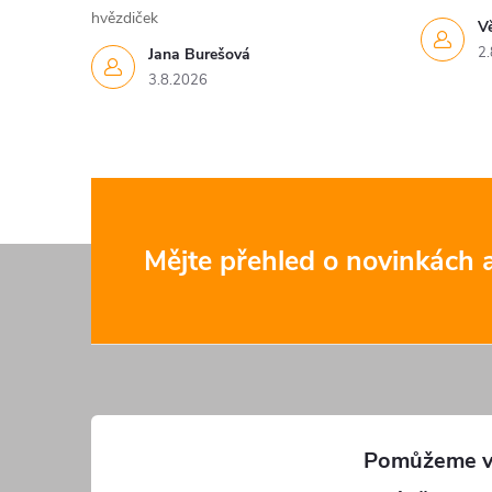
hvězdiček
V
2.
Jana Burešová
3.8.2026
Z
Mějte přehled o novinkách
á
p
a
t