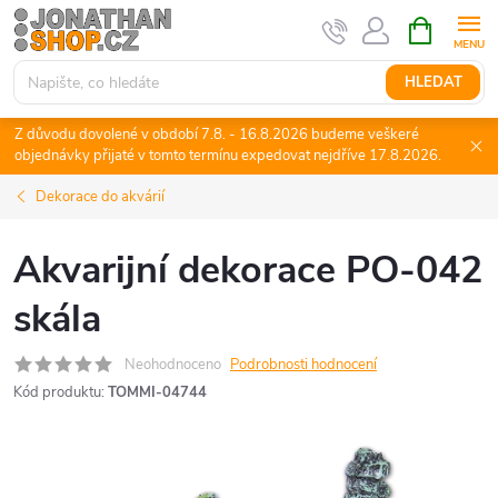
Přejít
NÁKUPNÍ
KOŠÍK
na
obsah
HLEDAT
Z důvodu dovolené v období 7.8. - 16.8.2026 budeme veškeré
objednávky přijaté v tomto termínu expedovat nejdříve 17.8.2026.
Dekorace do akvárií
Akvarijní dekorace PO-042
skála
Neohodnoceno
Podrobnosti hodnocení
Kód produktu:
TOMMI-04744