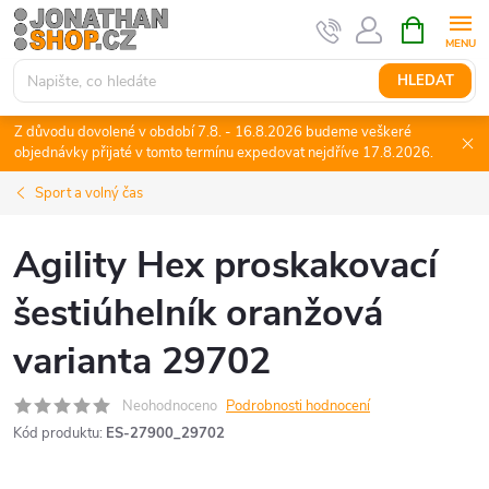
Přejít
NÁKUPNÍ
KOŠÍK
na
obsah
HLEDAT
Z důvodu dovolené v období 7.8. - 16.8.2026 budeme veškeré
objednávky přijaté v tomto termínu expedovat nejdříve 17.8.2026.
Sport a volný čas
Agility Hex proskakovací
šestiúhelník oranžová
varianta 29702
Neohodnoceno
Podrobnosti hodnocení
Kód produktu:
ES-27900_29702