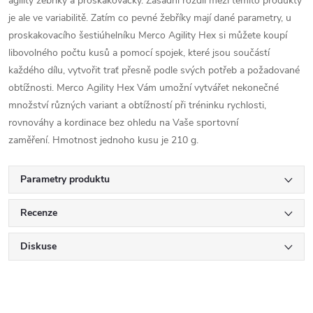
agility žebříky a proskakovačky. Zásadní rozdíl mezi těmito produkty
je ale ve variabilitě. Zatím co pevné žebříky mají dané parametry, u
proskakovacího šestiúhelníku Merco Agility Hex si můžete koupí
libovolného počtu kusů a pomocí spojek, které jsou součástí
každého dílu, vytvořit trať přesně podle svých potřeb a požadované
obtížnosti. Merco Agility Hex Vám umožní vytvářet nekonečné
množství různých variant a obtížností při tréninku rychlosti,
rovnováhy a kordinace bez ohledu na Vaše sportovní
zaměření. Hmotnost jednoho kusu je 210 g.
Parametry produktu
Recenze
Diskuse