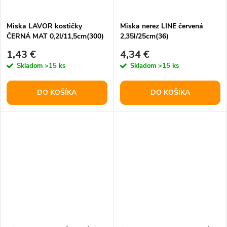
t
o
o
Miska LAVOR kostičky
Miska nerez LINE červená
ČERNÁ MAT 0,2l/11,5cm(300)
2,35l/25cm(36)
v
v
1,43 €
4,34 €
Skladom
>15 ks
Skladom
>15 ks
DO KOŠÍKA
DO KOŠÍKA