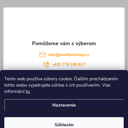
ä
k
t
y
v
i
ý
e
p
info
@
jonathanshop.cz
i
+420 774 100 617
s
Tento web používa súbory cookie. Ďalším prechádzaním
u
tohto webu vyjadrujete súhlas s ich používaním. Viac
Informace pro vás
informácií
tu
.
Nastavenie
Copyright 2026
JONATHANshop.cz
. Všetky práva vyhradené.
Upraviť
nastavenie cookies
Súhlasím