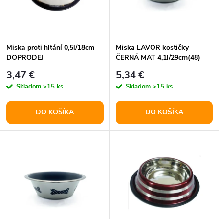
n
i
i
s
e
Miska proti hltání 0,5l/18cm
Miska LAVOR kostičky
DOPRODEJ
ČERNÁ MAT 4,1l/29cm(48)
p
p
3,47 €
5,34 €
r
Skladom
>15 ks
Skladom
>15 ks
r
o
DO KOŠÍKA
DO KOŠÍKA
o
d
d
u
u
k
k
t