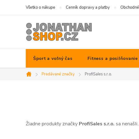
Prejsť
Všetko o nákupe
Cenník dopravy a platby
Obchodné
na
obsah
Šport a voľný čas
Fitness a posilňovanie
Predávané značky
ProfiSales s.r.o.
Domov
Žiadne produkty značky
ProfiSales s.r.o.
sa nenašli.