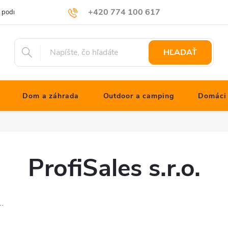
+420 774 100 617
 podmienky
Podmienky ochrany osobných údajov
Blog JONATHNs
info@jonathanshop.cz
HĽADAŤ
Dom a záhrada
Outdoor a camping
Domáci 
ProfiSales s.r.o.
..