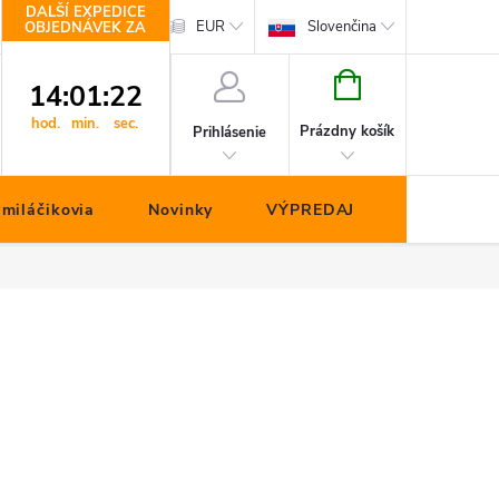
DALŠÍ EXPEDICE
hop.cz
Kontakty
EUR
Slovenčina
OBJEDNÁVEK ZA
NÁKUPNÝ
14
:
01
:
21
KOŠÍK
hod.
min.
sec.
Prázdny košík
Prihlásenie
miláčikovia
Novinky
VÝPREDAJ