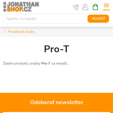
Prejsť
NÁKUPN
KOŠÍK
na
obsah
HĽADAŤ
Predávané značky
Pro-T
Žiadne produkty značky
Pro-T
sa nenašli...
Odoberať newsletter