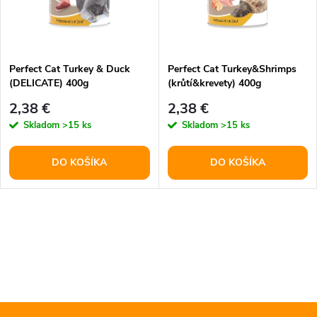
n
i
i
s
e
Perfect Cat Turkey & Duck
Perfect Cat Turkey&Shrimps
(DELICATE) 400g
(krůtí&krevety) 400g
p
p
2,38 €
2,38 €
r
Skladom
>15 ks
Skladom
>15 ks
r
o
DO KOŠÍKA
DO KOŠÍKA
o
d
d
O
u
u
v
k
l
k
t
á