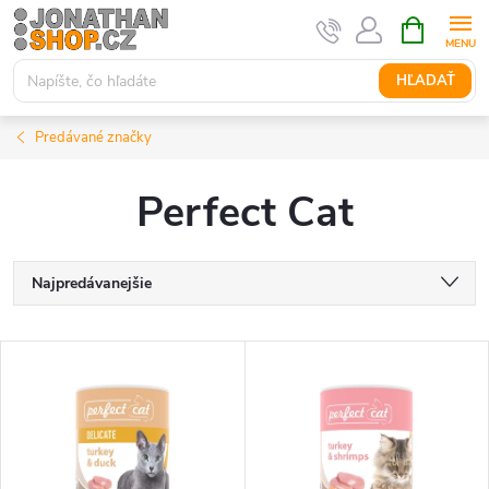
Prejsť
NÁKUPN
KOŠÍK
na
obsah
HĽADAŤ
Predávané značky
Perfect Cat
R
Najpredávanejšie
a
Najlacnejšie
V
Najdrahšie
d
ý
Abecedne
e
p