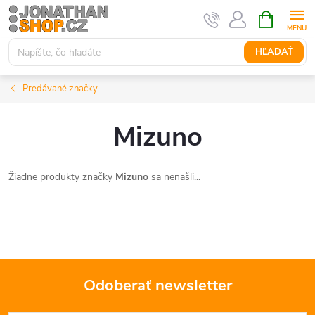
Prejsť
NÁKUPN
KOŠÍK
na
obsah
HĽADAŤ
Predávané značky
Mizuno
Žiadne produkty značky
Mizuno
sa nenašli...
Odoberať newsletter