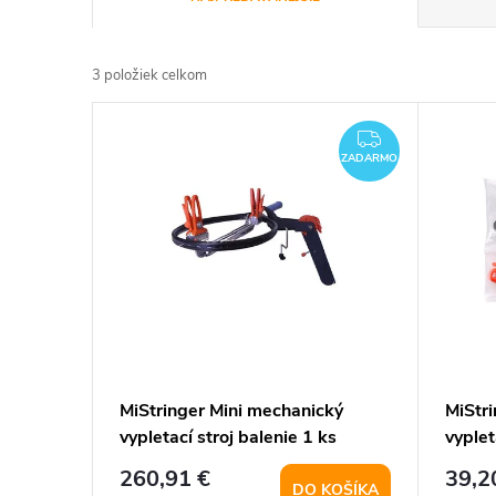
a
3
položiek celkom
d
V
e
ZADARMO
ZADARMO
ý
n
p
i
i
e
s
p
p
MiStringer Mini mechanický
MiStr
r
vypletací stroj balenie 1 ks
vyple
r
o
260,91 €
39,2
DO KOŠÍKA