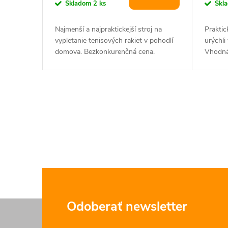
o
Skladom
2 ks
Skl
d
d
Najmenší a najpraktickejší stroj na
Praktic
u
vypletanie tenisových rakiet v pohodlí
urýchli
u
domova. Bezkonkurenčná cena.
Vhodná 
k
k
t
t
O
o
v
o
v
l
v
á
d
Z
Odoberať newsletter
a