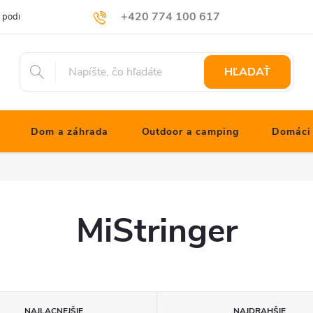
+420 774 100 617
 podmienky
Podmienky ochrany osobných údajov
Blog JONATHNs
info@jonathanshop.cz
HĽADAŤ
Dom a záhrada
Outdoor a camping
Domáci 
MiStringer
NAJLACNEJŠIE
NAJDRAHŠIE