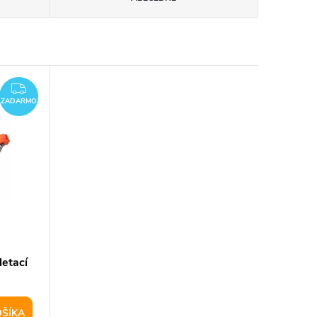
ZADARMO
ZADARMO
letací
OŠÍKA