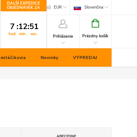
DALŠÍ EXPEDICE
hop.cz
Kontakty
EUR
Slovenčina
OBJEDNÁVEK ZA
NÁKUPNÝ
7
:
12
:
50
KOŠÍK
hod.
min.
sec.
Prázdny košík
Prihlásenie
miláčikovia
Novinky
VÝPREDAJ
ABECEDNE