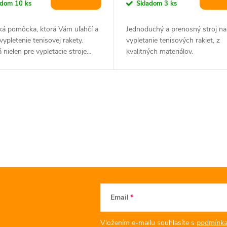
adom
10 ks
Skladom
3 ks
ká pomôcka, ktorá Vám uľahčí a
Jednoduchý a prenosný stroj na
 vypletenie tenisovej rakety.
vypletanie tenisových rakiet, z
nielen pre vypletacie stroje...
kvalitných materiálov.
Email
Vložením e-mailu souhlasíte s
podmínka