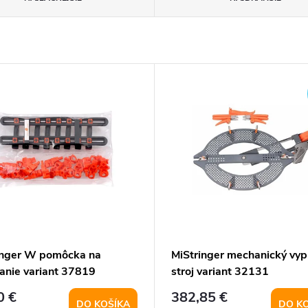
inger W pomôcka na
MiStringer mechanický vyp
tanie variant 37819
stroj variant 32131
0 €
382,85 €
DO KOŠÍKA
DO K