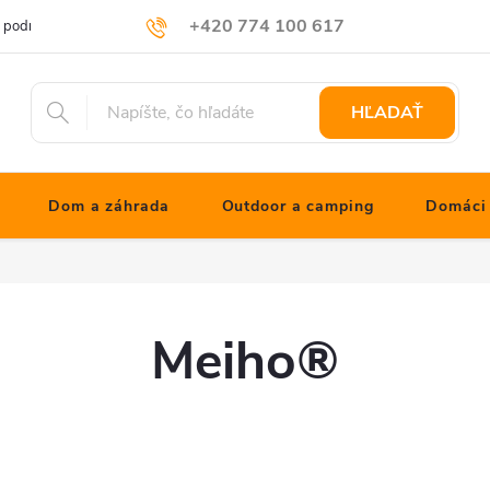
+420 774 100 617
 podmienky
Podmienky ochrany osobných údajov
Blog JONATHNs
info@jonathanshop.cz
HĽADAŤ
Dom a záhrada
Outdoor a camping
Domáci 
Meiho®