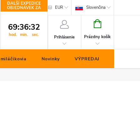
DALŠÍ EXPEDICE
hop.cz
Kontakty
EUR
Slovenčina
OBJEDNÁVEK ZA
NÁKUPNÝ
69
:
36
:
31
KOŠÍK
hod.
min.
sec.
Prázdny košík
Prihlásenie
miláčikovia
Novinky
VÝPREDAJ