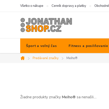
Prejsť
Všetko o nákupe
Cenník dopravy a platby
Obchodné
na
obsah
Šport a voľný čas
Fitness a posilňovanie
Predávané značky
Meiho®
Domov
Žiadne produkty značky
Meiho®
sa nenašli...