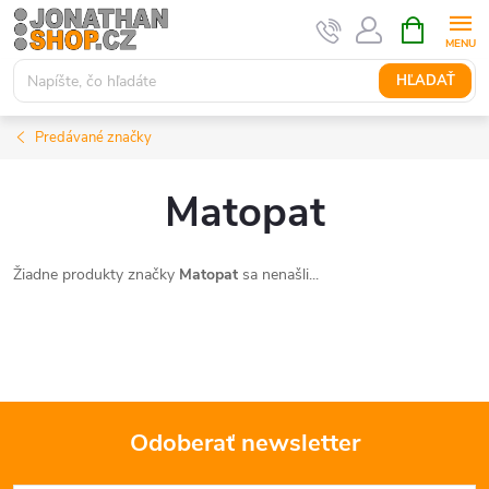
Prejsť
NÁKUPN
KOŠÍK
na
obsah
HĽADAŤ
Predávané značky
Matopat
Žiadne produkty značky
Matopat
sa nenašli...
Odoberať newsletter