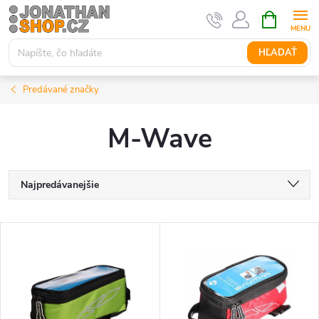
Prejsť
NÁKUPN
KOŠÍK
na
obsah
HĽADAŤ
Predávané značky
M-Wave
R
Najpredávanejšie
a
Najlacnejšie
V
Najdrahšie
d
ý
Abecedne
e
p