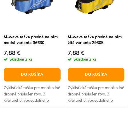
t
o
o
v
v
M-wave taška predná na rám
M-wave taška predná na rám
modrá varianta 36630
žltá varianta 29305
7,88 €
7,88 €
Skladom
2 ks
Skladom
2 ks
DO KOŠÍKA
DO KOŠÍKA
Cyklistická taška pre mobil a iné
Cyklistická taška pre mobil a iné
drobné príslušenstvo. Z
drobné príslušenstvo. Z
kvalitného, vodeodolného
kvalitného, vodeodolného
materiálu.
materiálu.