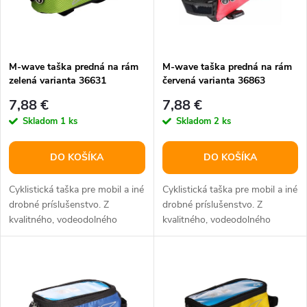
n
i
i
s
e
M-wave taška predná na rám
M-wave taška predná na rám
zelená varianta 36631
červená varianta 36863
p
p
7,88 €
7,88 €
r
Skladom
1 ks
Skladom
2 ks
r
o
DO KOŠÍKA
DO KOŠÍKA
o
d
Cyklistická taška pre mobil a iné
Cyklistická taška pre mobil a iné
d
drobné príslušenstvo. Z
drobné príslušenstvo. Z
kvalitného, vodeodolného
kvalitného, vodeodolného
u
materiálu.
materiálu.
u
k
k
t