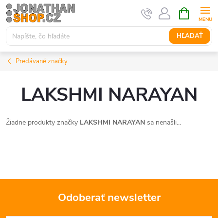
Prejsť
NÁKUPN
KOŠÍK
na
obsah
HĽADAŤ
Predávané značky
LAKSHMI NARAYAN
Žiadne produkty značky
LAKSHMI NARAYAN
sa nenašli...
Odoberať newsletter