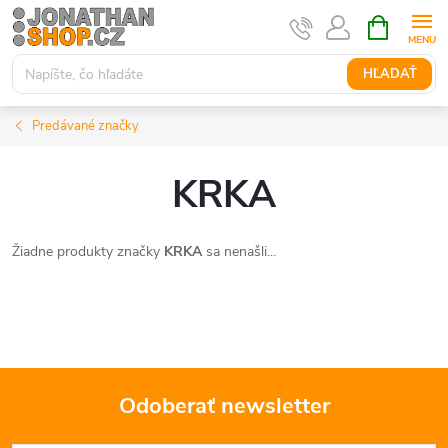
Prejsť
NÁKUPN
KOŠÍK
na
obsah
HĽADAŤ
Predávané značky
KRKA
Žiadne produkty značky
KRKA
sa nenašli...
Odoberať newsletter