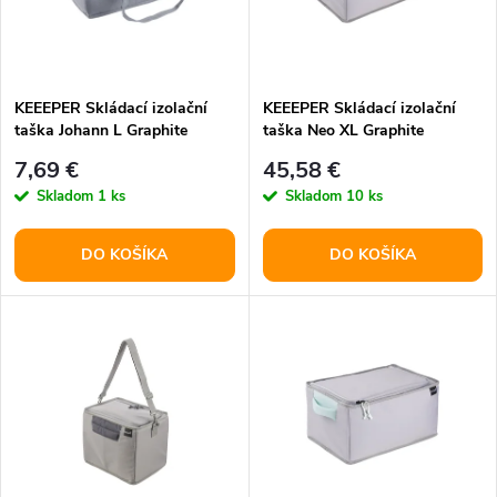
n
i
i
s
e
KEEEPER Skládací izolační
KEEEPER Skládací izolační
taška Johann L Graphite
taška Neo XL Graphite
p
p
7,69 €
45,58 €
r
Skladom
1 ks
Skladom
10 ks
r
o
DO KOŠÍKA
DO KOŠÍKA
o
d
d
u
u
k
k
t