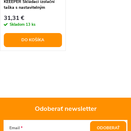
KEEEPER Skládací izolační
taška s nastavitelným
popruhem Nea L Aquamarine
31,31 €
Skladom
13 ks
DO KOŠÍKA
O
v
l
á
Odoberať newsletter
d
Z
a
Email
ODOBERAŤ