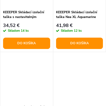
t
o
o
KEEEPER Skládací izolační
KEEEPER Skládací izolační
taška s nastavitelným
taška Nea XL Aquamarine
v
popruhem Neo L Graphite
v
34,52 €
41,98 €
Skladom
14 ks
Skladom
12 ks
DO KOŠÍKA
DO KOŠÍKA