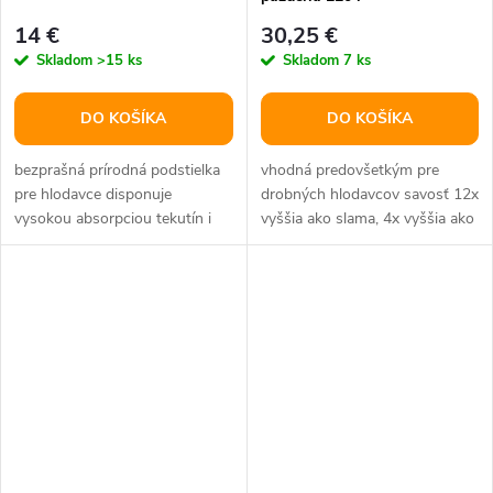
14 €
30,25 €
Skladom
>15 ks
Skladom
7 ks
DO KOŠÍKA
DO KOŠÍKA
bezprašná prírodná podstielka
vhodná predovšetkým pre
pre hlodavce disponuje
drobných hlodavcov savosť 12x
vysokou absorpciou tekutín i
vyššia ako slama, 4x vyššia ako
pachov funguje skvele ako
hobliny takmer bezprašná...
suplement...