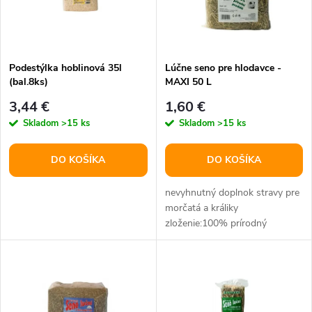
n
i
i
s
e
Podestýlka hoblinová 35l
Lúčne seno pre hlodavce -
(bal.8ks)
MAXI 50 L
p
p
3,44 €
1,60 €
r
Skladom
>15 ks
Skladom
>15 ks
r
o
DO KOŠÍKA
DO KOŠÍKA
o
d
nevyhnutný doplnok stravy pre
d
morčatá a králiky
zloženie:100% prírodný
u
produkt objem:50 l
u
k
k
t