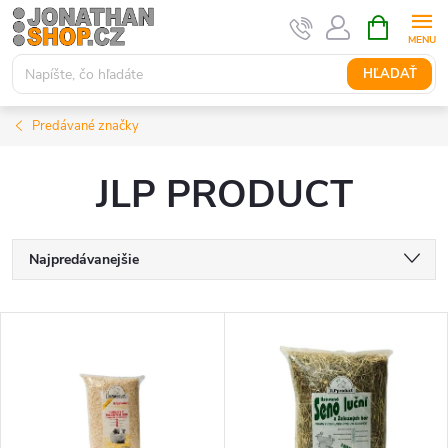
Prejsť
NÁKUPN
KOŠÍK
na
obsah
HĽADAŤ
Predávané značky
JLP PRODUCT
R
Najpredávanejšie
a
Najlacnejšie
V
Najdrahšie
d
ý
Abecedne
e
p