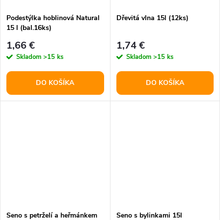
Podestýlka hoblinová Natural
Dřevitá vlna 15l (12ks)
15 l (bal.16ks)
1,66 €
1,74 €
Skladom
>15 ks
Skladom
>15 ks
DO KOŠÍKA
DO KOŠÍKA
Seno s petrželí a heřmánkem
Seno s bylinkami 15l