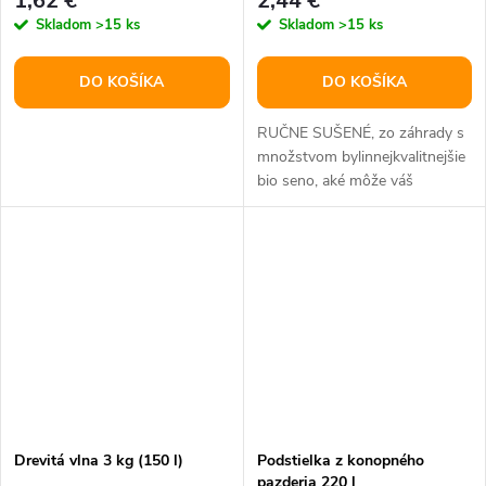
1,62 €
2,44 €
Skladom
>15 ks
Skladom
>15 ks
DO KOŠÍKA
DO KOŠÍKA
RUČNE SUŠENÉ, zo záhrady s
množstvom bylinnejkvalitnejšie
bio seno, aké môže váš
maznáčik dostať. zloženie: bez...
Drevitá vlna 3 kg (150 l)
Podstielka z konopného
pazderia 220 l