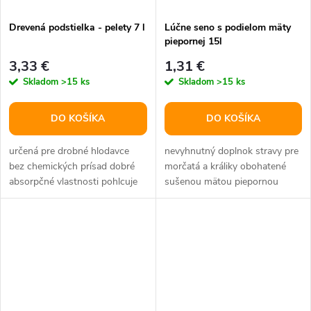
Drevená podstielka - pelety 7 l
Lúčne seno s podielom mäty
piepornej 15l
3,33 €
1,31 €
Skladom
>15 ks
Skladom
>15 ks
DO KOŠÍKA
DO KOŠÍKA
určená pre drobné hlodavce
nevyhnutný doplnok stravy pre
bez chemických prísad dobré
morčatá a králiky obohatené
absorpčné vlastnosti pohlcuje
sušenou mätou piepornou
pachy materiál: 100% prírodný...
zloženie:100% prírodný
produkt...