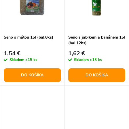
t
o
o
v
v
Seno s mátou 15l (bal.8ks)
Seno s jablkem a banánem 15l
(bal.12ks)
1,54 €
1,62 €
Skladom
>15 ks
Skladom
>15 ks
DO KOŠÍKA
DO KOŠÍKA