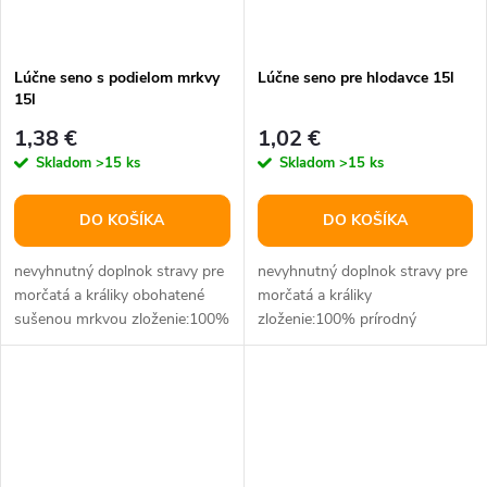
Lúčne seno s podielom mrkvy
Lúčne seno pre hlodavce 15l
15l
1,38 €
1,02 €
Skladom
>15 ks
Skladom
>15 ks
DO KOŠÍKA
DO KOŠÍKA
nevyhnutný doplnok stravy pre
nevyhnutný doplnok stravy pre
morčatá a králiky obohatené
morčatá a králiky
sušenou mrkvou zloženie:100%
zloženie:100% prírodný
prírodný produkt objem:15 l
produkt objem:15 l