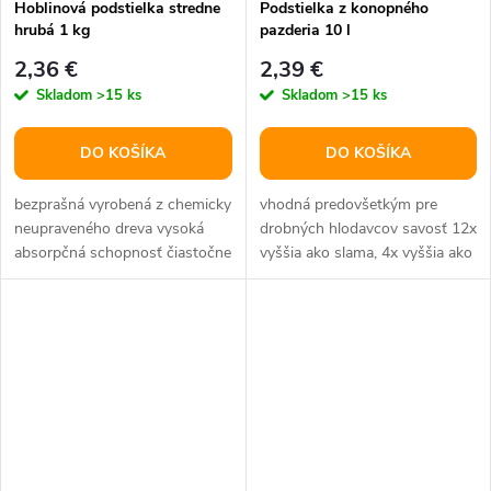
Hoblinová podstielka stredne
Podstielka z konopného
hrubá 1 kg
pazderia 10 l
2,36 €
2,39 €
Skladom
>15 ks
Skladom
>15 ks
DO KOŠÍKA
DO KOŠÍKA
bezprašná vyrobená z chemicky
vhodná predovšetkým pre
neupraveného dreva vysoká
drobných hlodavcov savosť 12x
absorpčná schopnosť čiastočne
vyššia ako slama, 4x vyššia ako
pohlcuje pachy materiál:
hobliny takmer bezprašná...
100%...