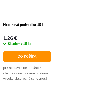
Hoblinová podstielka 15 l
1,26 €
Skladom
>15 ks
DO KOŠÍKA
pre hlodavce bezprašné z
chemicky neupraveného dreva
vysoká absorpčná schopnosť
čiastočne pohlcuje pachy
materiál:...
O