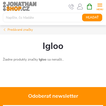
Prejsť
NÁKUPN
KOŠÍK
na
obsah
HĽADAŤ
Predávané značky
Igloo
Žiadne produkty značky
Igloo
sa nenašli...
Odoberať newsletter