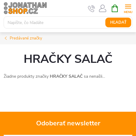
Prejsť
NÁKUPN
KOŠÍK
na
obsah
HĽADAŤ
Predávané značky
HRAČKY SALAČ
Žiadne produkty značky
HRAČKY SALAČ
sa nenašli...
Odoberať newsletter