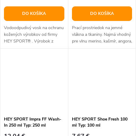
DO KOŠÍKA
DO KOŠÍKA
Vodoodpudivý vosk na ochranu
Prací prostriedok na jemné
kožených výrobkov od firmy
vlákna a tkaniny. Najmä vhodný
HEY SPORT® . Výrobok z
pre vlnu merino, kašmír, angora,
prírodných zdrojov. Včelí vosk
hodvábu atď. Na pranie,...
Beeswax...
HEY SPORT Impra FF Wash-
HEY SPORT Shoe Fresh 100
In 250 ml Typ: 250 ml
ml Typ: 100 ml