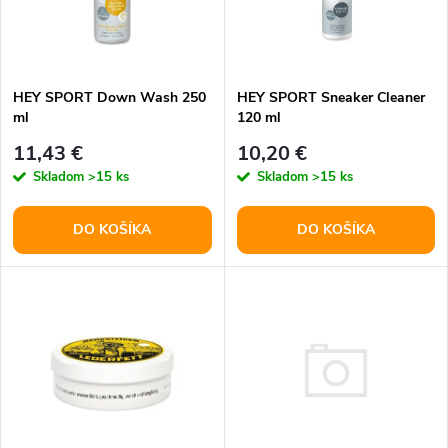
n
i
i
s
e
HEY SPORT Down Wash 250
HEY SPORT Sneaker Cleaner
ml
120 ml
p
p
11,43 €
10,20 €
r
Skladom
>15 ks
Skladom
>15 ks
r
o
DO KOŠÍKA
DO KOŠÍKA
o
d
d
u
u
k
k
t