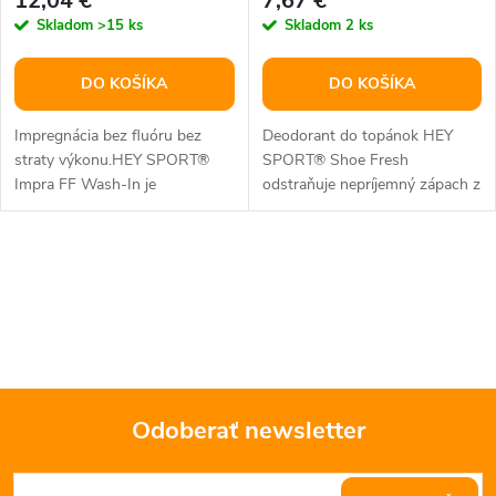
12,04 €
7,67 €
Skladom
>15 ks
Skladom
2 ks
DO KOŠÍKA
DO KOŠÍKA
Impregnácia bez fluóru bez
Deodorant do topánok HEY
straty výkonu.HEY SPORT®
SPORT® Shoe Fresh
Impra FF Wash-In je
odstraňuje nepríjemný zápach z
impregnácia, ktorá sa pridáva k
topánok a po dlhú dobu
bielizni pri...
zanecháva sviežu...
O
v
l
á
Odoberať newsletter
d
Z