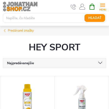
Prejsť
NÁKUPN
KOŠÍK
na
obsah
HĽADAŤ
Predávané značky
HEY SPORT
R
Najpredávanejšie
a
Najlacnejšie
V
Najdrahšie
d
ý
Abecedne
e
p