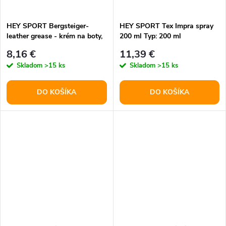
t
o
o
HEY SPORT Tex Impra spray
HEY SPORT Bergsteiger-
200 ml Typ: 200 ml
leather grease - krém na boty,
v
bezbarvý 150 ml
v
11,39 €
8,16 €
Skladom
>15 ks
Skladom
>15 ks
DO KOŠÍKA
DO KOŠÍKA