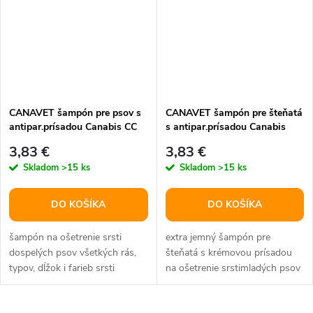
CANAVET šampón pre psov s
CANAVET šampón pre šteňatá
antipar.prísadou Canabis CC
s antipar.prísadou Canabis
250ml
250 ml
3,83 €
3,83 €
Skladom
>15 ks
Skladom
>15 ks
DO KOŠÍKA
DO KOŠÍKA
šampón na ošetrenie srsti
extra jemný šampón pre
dospelých psov všetkých rás,
šteňatá s krémovou prísadou
typov, dĺžok i farieb srsti
na ošetrenie srstimladých psov
neutrálne pH a účinné
neutrálne pH svojím zložením
zloženie,...
je...