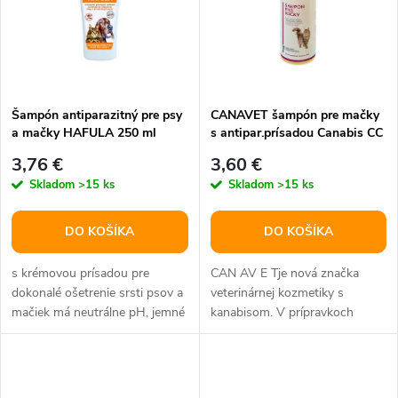
t
o
o
v
v
Šampón antiparazitný pre psy
CANAVET šampón pre mačky
a mačky HAFULA 250 ml
s antipar.prísadou Canabis CC
250ml
3,76 €
3,60 €
Skladom
>15 ks
Skladom
>15 ks
DO KOŠÍKA
DO KOŠÍKA
s krémovou prísadou pre
CAN AV E Tje nová značka
dokonalé ošetrenie srsti psov a
veterinárnej kozmetiky s
mačiek má neutrálne pH, jemné
kanabisom. V prípravkoch
zloženie a je vhodný aj pre...
CANAVET používame zmes
konopného oleja...