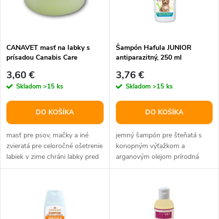
n
i
i
s
e
CANAVET masť na labky s
Šampón Hafula JUNIOR
prísadou Canabis Care
antiparazitný, 250 ml
p
Complex 100ml
p
3,60 €
3,76 €
r
Skladom
>15 ks
Skladom
>15 ks
r
o
DO KOŠÍKA
DO KOŠÍKA
o
d
masť pre psov, mačky a iné
jemný šampón pre šteňatá s
d
zvieratá pre celoročné ošetrenie
konopným výťažkom a
labiek v zime chráni labky pred
arganovým olejom prírodná
u
chladom, zmrazky a...
antiparazitná zložka (geraniol)
u
znižuje...
k
k
t