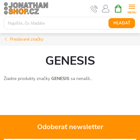
Prejsť
NÁKUPN
KOŠÍK
na
obsah
HĽADAŤ
Predávané značky
GENESIS
Žiadne produkty značky
GENESIS
sa nenašli...
Odoberať newsletter