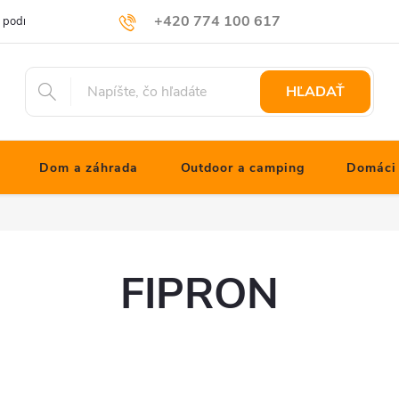
+420 774 100 617
 podmienky
Podmienky ochrany osobných údajov
Blog JONATHNs
info@jonathanshop.cz
HĽADAŤ
Dom a záhrada
Outdoor a camping
Domáci 
FIPRON