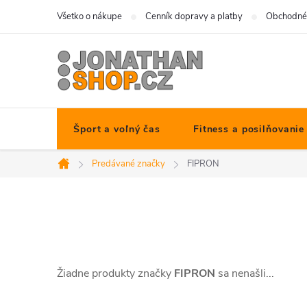
Prejsť
Všetko o nákupe
Cenník dopravy a platby
Obchodné
na
obsah
Šport a voľný čas
Fitness a posilňovanie
Predávané značky
FIPRON
Domov
Žiadne produkty značky
FIPRON
sa nenašli...