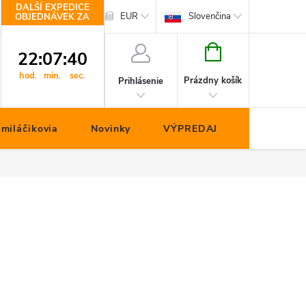
DALŠÍ EXPEDICE
hop.cz
Kontakty
EUR
Slovenčina
OBJEDNÁVEK ZA
NÁKUPNÝ
22
:
07
:
39
KOŠÍK
hod.
min.
sec.
Prázdny košík
Prihlásenie
miláčikovia
Novinky
VÝPREDAJ