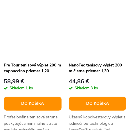
neprekonateľnú...
Pre Tour tenisový výplet 200 m
NanoTec tenisový výplet 200
cappuccino priemer 1,20
m čierna priemer 1,30
58,99 €
44,86 €
Skladom
1 ks
Skladom
3 ks
DO KOŠÍKA
DO KOŠÍKA
Profesionálna tenisová struna
Úžasný kopolyesterový výplet s
poskytujúca minimálnu stratu
jedinečnou technológiou
napätia, najvyššiu možnú
LaserTec® poskytujúci