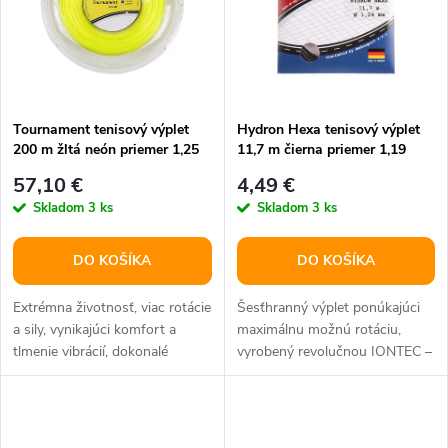
t
o
o
v
v
Tournament tenisový výplet
Hydron Hexa tenisový výplet
200 m žltá neón priemer 1,25
11,7 m čierna priemer 1,19
57,10 €
4,49 €
Skladom
3 ks
Skladom
3 ks
DO KOŠÍKA
DO KOŠÍKA
Extrémna životnosť, viac rotácie
Šesťhranný výplet ponúkajúci
a sily, vynikajúci komfort a
maximálnu možnú rotáciu,
tlmenie vibrácií, dokonalé
vyrobený revolučnou IONTEC –
ovládanie. Určený pre...
ION technológiou pre
zachovanie...