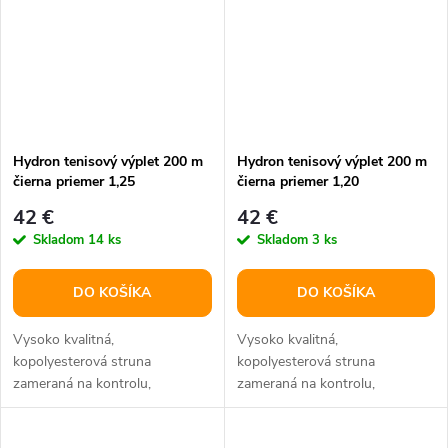
Hydron tenisový výplet 200 m
Hydron tenisový výplet 200 m
čierna priemer 1,25
čierna priemer 1,20
42 €
42 €
Skladom
14 ks
Skladom
3 ks
DO KOŠÍKA
DO KOŠÍKA
Vysoko kvalitná,
Vysoko kvalitná,
kopolyesterová struna
kopolyesterová struna
zameraná na kontrolu,
zameraná na kontrolu,
vyrobená revolučnou IONTEC –
vyrobená revolučnou IONTEC –
ION technológiou.
ION technológiou.