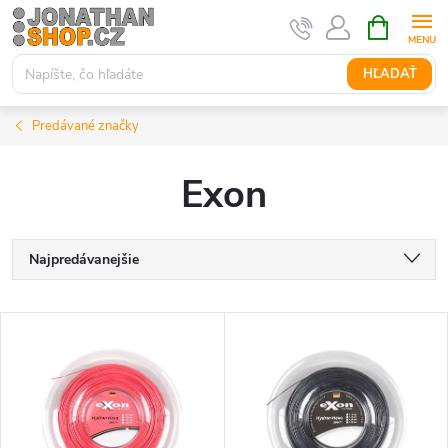
Prejsť
NÁKUPN
KOŠÍK
na
obsah
HĽADAŤ
Predávané značky
Exon
R
Najpredávanejšie
a
Najlacnejšie
V
Najdrahšie
d
ý
Abecedne
e
p