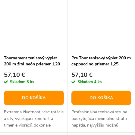
Tournament tenisový výplet
Pre Tour tenisový výplet 200 m
200 m žltá neón priemer 1,20
cappuccino priemer 1,25
57,10 €
57,10 €
Skladom
5 ks
Skladom
4 ks
DO KOŠÍKA
DO KOŠÍKA
Extrémna životnosť, viac rotácie
Profesionálna tenisová struna
a sily, vynikajúci komfort a
poskytujúca minimálnu stratu
tlmenie vibrácií, dokonalé
napätia, najvyššiu možnú
ovládanie. Určený pre...
kontrolu lopty a