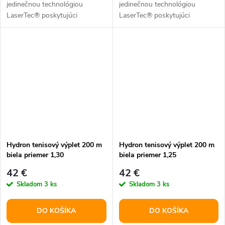
jedinečnou technológiou
jedinečnou technológiou
LaserTec® poskytujúci
LaserTec® poskytujúci
neuveriteľnú kontrolu a stabilitu
neuveriteľnú kontrolu a stabilitu
napätia.
napätia.
Hydron tenisový výplet 200 m
Hydron tenisový výplet 200 m
biela priemer 1,30
biela priemer 1,25
42 €
42 €
Skladom
3 ks
Skladom
3 ks
DO KOŠÍKA
DO KOŠÍKA