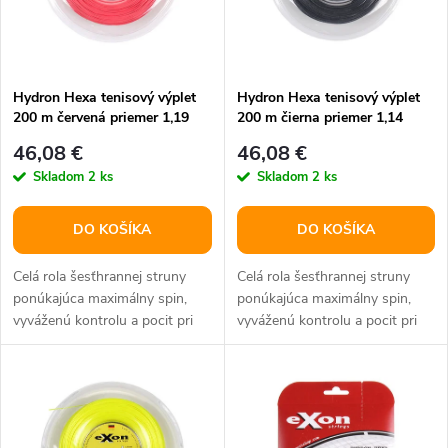
n
i
i
s
e
Hydron Hexa tenisový výplet
Hydron Hexa tenisový výplet
200 m červená priemer 1,19
200 m čierna priemer 1,14
p
p
46,08 €
46,08 €
r
Skladom
2 ks
Skladom
2 ks
r
o
DO KOŠÍKA
DO KOŠÍKA
o
d
Celá rola šesťhrannej struny
Celá rola šesťhrannej struny
d
ponúkajúca maximálny spin,
ponúkajúca maximálny spin,
vyváženú kontrolu a pocit pri
vyváženú kontrolu a pocit pri
u
hre.
hre.
u
k
k
t