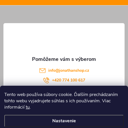
p
i
e
ä
p
t
r
i
v
e
k
y
info
@
jonathanshop.cz
v
+420 774 100 617
ý
Tento web používa súbory cookie. Ďalším prechádzaním
tohto webu vyjadrujete súhlas s ich používaním. Viac
p
Informace pro vás
informácií
tu
.
i
Nastavenie
Copyright 2026
JONATHANshop.cz
. Všetky práva vyhradené.
Upraviť