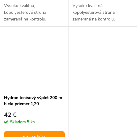
Vysoko kvalitná,
Vysoko kvalitná,
kopolyesterová struna
kopolyesterová struna
zameraná na kontrolu,
zameraná na kontrolu,
vyrobená revolučnou IONTEC –
vyrobená revolučnou IONTEC –
ION technológiou.
ION technológiou.
Hydron tenisový výplet 200 m
biela priemer 1,20
42 €
Skladom
5 ks