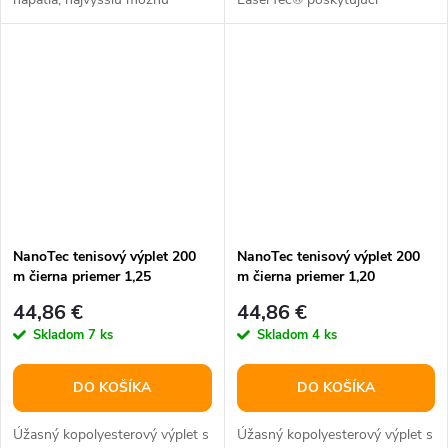
kontrolu lopty a
neuveriteľnú kontrolu a stabilitu
neprekonateľnú...
napätia.
NanoTec tenisový výplet 200
NanoTec tenisový výplet 200
m čierna priemer 1,25
m čierna priemer 1,20
44,86 €
44,86 €
Skladom
7 ks
Skladom
4 ks
DO KOŠÍKA
DO KOŠÍKA
Úžasný kopolyesterový výplet s
Úžasný kopolyesterový výplet s