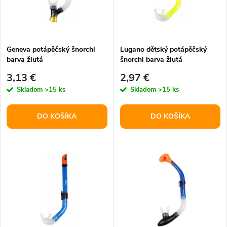
n
i
i
s
e
Geneva potápěčský šnorchl
Lugano dětský potápěčský
barva žlutá
šnorchl barva žlutá
p
p
3,13 €
2,97 €
r
Skladom
>15 ks
Skladom
>15 ks
r
o
DO KOŠÍKA
DO KOŠÍKA
o
d
d
u
u
k
k
t