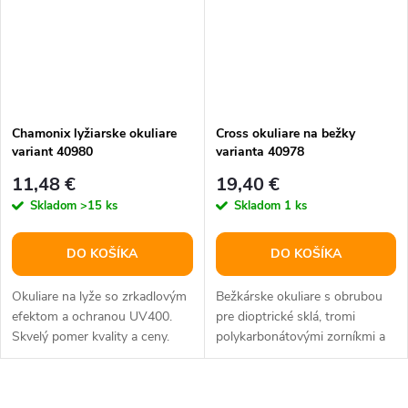
Chamonix lyžiarske okuliare
Cross okuliare na bežky
variant 40980
varianta 40978
11,48 €
19,40 €
Skladom
>15 ks
Skladom
1 ks
DO KOŠÍKA
DO KOŠÍKA
Okuliare na lyže so zrkadlovým
Bežkárske okuliare s obrubou
efektom a ochranou UV400.
pre dioptrické sklá, tromi
Skvelý pomer kvality a ceny.
polykarbonátovými zorníkmi a
gumovým pásikom. Skvelý
pomer...