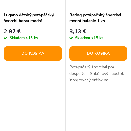
t
o
o
Lugano dětský potápěčský
Bering potápačský šnorchel
šnorchl barva modrá
modrá balenie 1 ks
v
v
2,97 €
3,13 €
Skladom
>15 ks
Skladom
>15 ks
DO KOŠÍKA
DO KOŠÍKA
Potápačský šnorchel pre
dospelých. Silikónový náustok,
integrovaný držiak na
pripevnenie okuliarov.