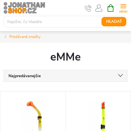
Prejsť
NÁKUPN
KOŠÍK
na
obsah
HĽADAŤ
Predávané značky
eMMe
R
Najpredávanejšie
a
Najlacnejšie
V
Najdrahšie
d
ý
Abecedne
e
p