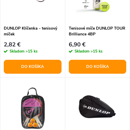
n
i
i
s
e
DUNLOP Klíčenka - tenisový
Tenisové míče DUNLOP TOUR
míček
Brilliance 4BP
p
p
2,82 €
6,90 €
r
Skladom
>15 ks
Skladom
>15 ks
r
o
DO KOŠÍKA
DO KOŠÍKA
o
d
d
u
u
k
k
t