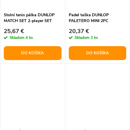
t
o
o
Stolní tenis pálka DUNLOP
Padel taška DUNLOP
MATCH SET 2-player SET
PALETERO MINI 2PC
v
v
25,67 €
20,37 €
Skladom
4 ks
Skladom
3 ks
DO KOŠÍKA
DO KOŠÍKA