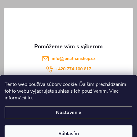
ä
k
t
y
v
i
ý
e
p
info
@
jonathanshop.cz
i
+420 774 100 617
s
Tento web používa súbory cookie. Ďalším prechádzaním
u
tohto webu vyjadrujete súhlas s ich používaním. Viac
Informace pro vás
informácií
tu
.
Nastavenie
Copyright 2026
JONATHANshop.cz
. Všetky práva vyhradené.
Upraviť
nastavenie cookies
Súhlasím