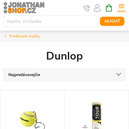
Prejsť
NÁKUPN
KOŠÍK
na
obsah
HĽADAŤ
Predávané značky
Dunlop
R
Najpredávanejšie
a
Najlacnejšie
V
Najdrahšie
d
ý
Abecedne
e
p