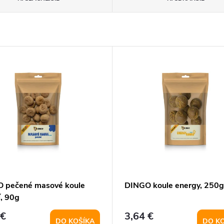
 pečené masové koule
DINGO koule energy, 250g
í, 90g
 €
3,64 €
DO KOŠÍKA
DO K