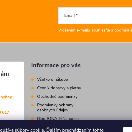
Email
Vložením e-mailu souhlasíte s
podmínka
Informace pro vás
Všetko o nákupe
Cenník dopravy a platby
Obchodné podmienky
anshop.
Podmienky ochrany
osobných údajov
0 617
Blog JONATHNshop.cz
Kontakty
oužíva súbory cookie. Ďalším prechádzaním tohto