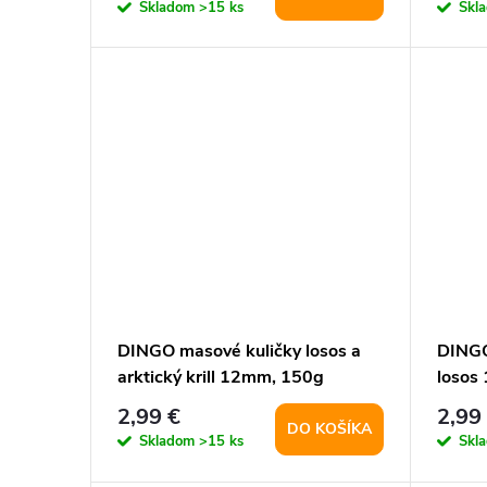
o
Skladom
>15 ks
Skl
d
d
u
u
k
k
t
t
o
o
v
v
DINGO masové kuličky losos a
DINGO
arktický krill 12mm, 150g
losos
2,99 €
2,99
DO KOŠÍKA
Skladom
>15 ks
Skl