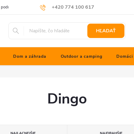
+420 774 100 617
 podmienky
Podmienky ochrany osobných údajov
Blog JONATHNs
info@jonathanshop.cz
HĽADAŤ
Dom a záhrada
Outdoor a camping
Domáci 
Dingo
NAJLACNEJŠIE
NAJDRAHŠIE