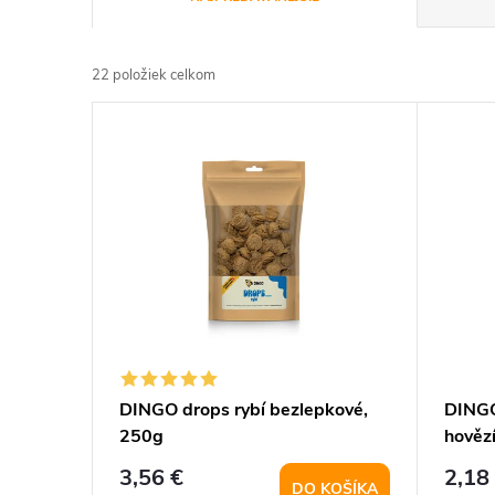
a
22
položiek celkom
d
V
e
ý
n
p
i
i
e
s
p
p
DINGO drops rybí bezlepkové,
DINGO
r
250g
hověz
r
o
3,56 €
2,18
DO KOŠÍKA