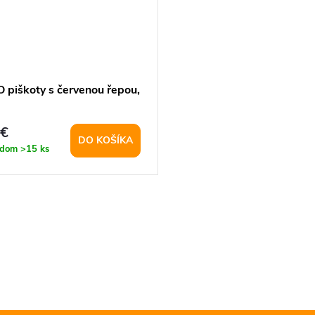
 piškoty s červenou řepou,
 €
DO KOŠÍKA
adom
>15 ks