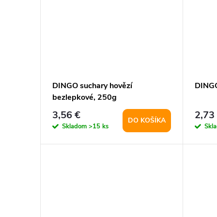
DINGO suchary hovězí
DINGO
bezlepkové, 250g
3,56 €
2,73
DO KOŠÍKA
Skladom
>15 ks
Skl