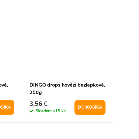
ové,
DINGO drops hovězí bezlepkové,
250g
3,56 €
OŠÍKA
DO KOŠÍKA
Skladom
>15 ks