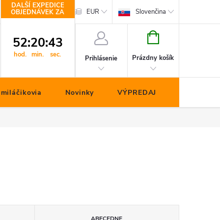
DALŠÍ EXPEDICE
hop.cz
Kontakty
EUR
Slovenčina
OBJEDNÁVEK ZA
NÁKUPNÝ
52
:
20
:
43
KOŠÍK
hod.
min.
sec.
Prázdny košík
Prihlásenie
miláčikovia
Novinky
VÝPREDAJ
ABECEDNE