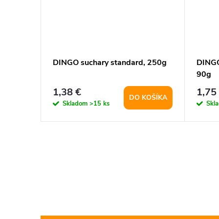
DINGO suchary standard, 250g
DINGO
90g
1,38 €
1,75
DO KOŠÍKA
Skladom
>15 ks
Skl
O
v
l
á