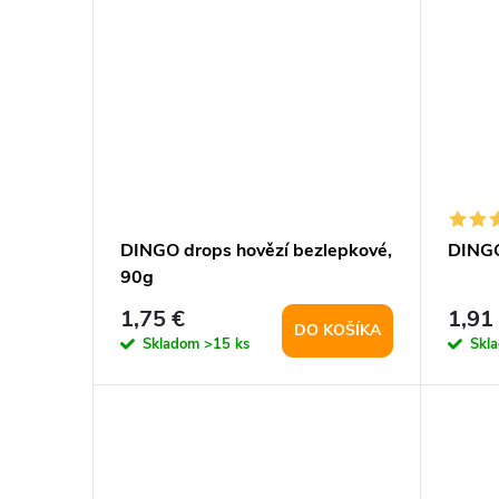
DINGO drops hovězí bezlepkové,
DINGO
90g
1,75 €
1,91
DO KOŠÍKA
Skladom
>15 ks
Skl