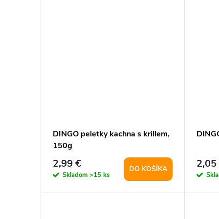
DINGO peletky kachna s krillem,
DINGO
150g
2,99 €
2,05
DO KOŠÍKA
Skladom
>15 ks
Skl