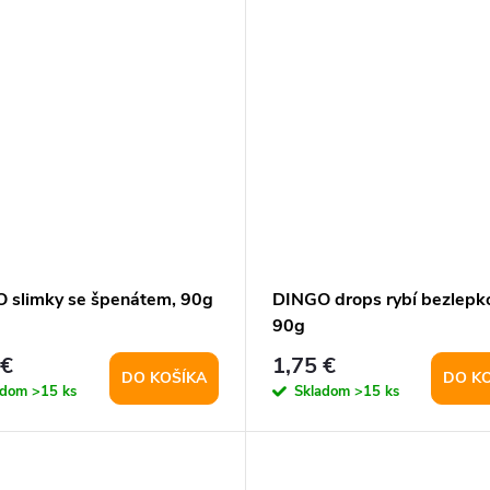
 slimky se špenátem, 90g
DINGO drops rybí bezlepk
90g
 €
1,75 €
DO KOŠÍKA
DO K
adom
>15 ks
Skladom
>15 ks