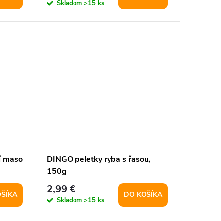
Skladom
>15 ks
í maso
DINGO peletky ryba s řasou,
150g
2,99 €
OŠÍKA
DO KOŠÍKA
Skladom
>15 ks