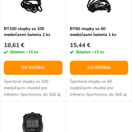
n
i
i
s
e
BY100 stopky so 100
BY60 stopky so 60
medzičasmi balenia 1 ks
medzičasmi balenia 1 ks
p
p
18,61 €
15,44 €
r
Skladom
>15 ks
Skladom
>15 ks
r
o
DO KOŠÍKA
DO KOŠÍKA
o
d
Športové stopky so 100
Športové stopky so 60
d
medzičasmi vhodné pre
medzičasmi vhodné pre
trénerov športovcov, do škôl aj
trénerov športovcov, do škôl aj
u
na športové krúžky.
na športové krúžky.
u
k
k
t