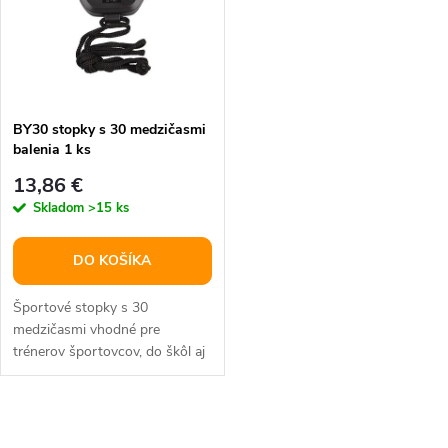
t
o
o
v
v
BY30 stopky s 30 medzičasmi
balenia 1 ks
13,86 €
Skladom
>15 ks
DO KOŠÍKA
Športové stopky s 30
medzičasmi vhodné pre
trénerov športovcov, do škôl aj
na športové krúžky.
O