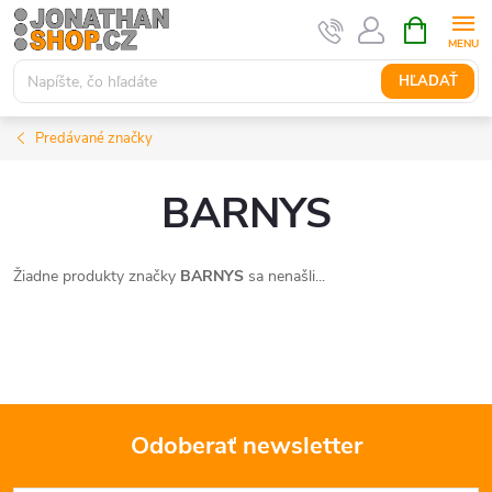
Prejsť
NÁKUPN
KOŠÍK
na
obsah
HĽADAŤ
Predávané značky
BARNYS
Žiadne produkty značky
BARNYS
sa nenašli...
Odoberať newsletter