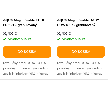
AQUA Magic Zeolite COOL
AQUA Magic Zeolite BABY
FRESH - granulovaný
POWDER - granulovaný
dezodorant pre mačacie WC,
dezodorant pre mačacie WC,
3,43 €
3,43 €
500 g
500 g
Skladom
>15 ks
Skladom
>15 ks
DO KOŠÍKA
DO KOŠÍKA
revolučný produkt so 100 %
revolučný produkt so 100 %
prírodným minerálnym zeolitom
prírodným minerálnym zeolitom
zeolit ihlinitokremičitý minerál,
zeolit ihlinitokremičitý minerál,
ktorý má mikroporéznu...
ktorý má mikroporéznu...