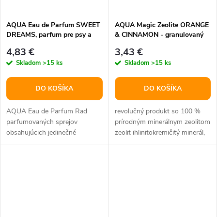
t
o
o
AQUA Eau de Parfum SWEET
AQUA Magic Zeolite ORANGE
DREAMS, parfum pre psy a
& CINNAMON - granulovaný
v
mačky, 100 ml
dezodorant pre mačacie WC,
v
4,83 €
3,43 €
500 g
Skladom
>15 ks
Skladom
>15 ks
DO KOŠÍKA
DO KOŠÍKA
AQUA Eau de Parfum Rad
revolučný produkt so 100 %
parfumovaných sprejov
prírodným minerálnym zeolitom
obsahujúcich jedinečné
zeolit ihlinitokremičitý minerál,
parfumové oleje vyrobené
ktorý má mikroporéznu...
špeciálne pre psov a...