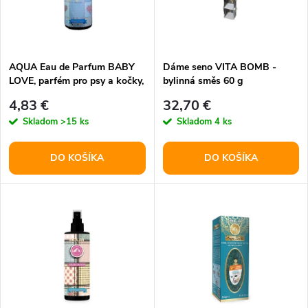
n
i
i
s
e
AQUA Eau de Parfum BABY
Dáme seno VITA BOMB -
LOVE, parfém pro psy a kočky,
bylinná směs 60 g
p
100 ml
p
4,83 €
32,70 €
r
Skladom
>15 ks
Skladom
4 ks
r
o
DO KOŠÍKA
DO KOŠÍKA
o
d
d
u
u
k
k
t