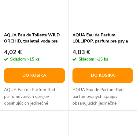
AQUA Eau de Toilette WILD
AQUA Eau de Parfum
ORCHID, toaletná voda pre
LOLLIPOP, parfum pre psy a
psy a mačky, 100 ml
mačky, 100 ml
4,02 €
4,83 €
Skladom
>15 ks
Skladom
>15 ks
DO KOŠÍKA
DO KOŠÍKA
AQUA Eau de Parfum Rad
AQUA Eau de Parfum Rad
parfumovaných sprejov
parfumovaných sprejov
obsahujúcich jedinečné
obsahujúcich jedinečné
parfumové oleje vyrobené
parfumové oleje vyrobené
špeciálne pre psov a...
špeciálne pre psov a...