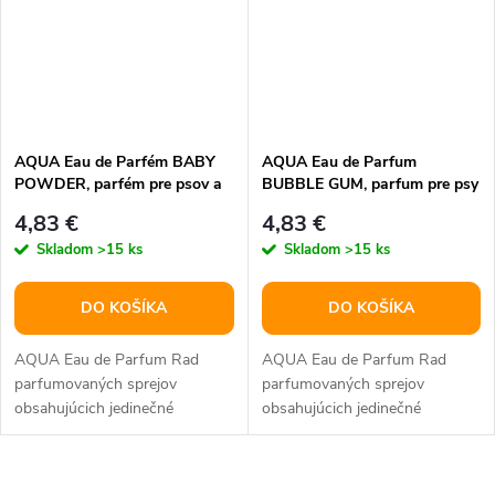
AQUA Eau de Parfém BABY
AQUA Eau de Parfum
POWDER, parfém pre psov a
BUBBLE GUM, parfum pre psy
mačky, 100 ml
a mačky, 100 ml
4,83 €
4,83 €
Skladom
>15 ks
Skladom
>15 ks
DO KOŠÍKA
DO KOŠÍKA
AQUA Eau de Parfum Rad
AQUA Eau de Parfum Rad
parfumovaných sprejov
parfumovaných sprejov
obsahujúcich jedinečné
obsahujúcich jedinečné
parfumové oleje vyrobené
parfumové oleje vyrobené
špeciálne pre psov a...
špeciálne pre psov a...