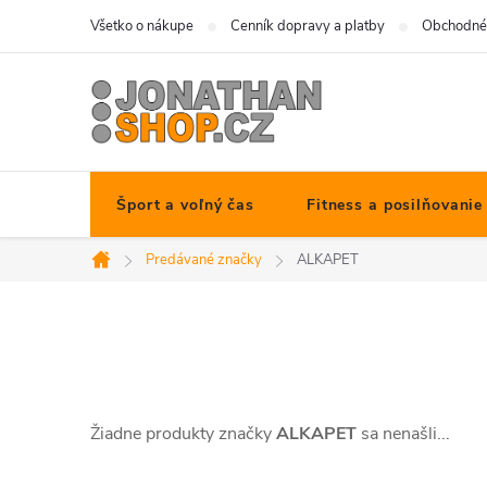
Prejsť
Všetko o nákupe
Cenník dopravy a platby
Obchodné
na
obsah
Šport a voľný čas
Fitness a posilňovanie
Predávané značky
ALKAPET
Domov
Žiadne produkty značky
ALKAPET
sa nenašli...