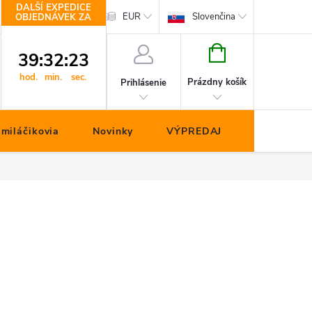
DALŠÍ EXPEDICE
hop.cz
Kontakty
EUR
Slovenčina
OBJEDNÁVEK ZA
NÁKUPNÝ
39
:
32
:
22
KOŠÍK
hod.
min.
sec.
Prázdny košík
Prihlásenie
miláčikovia
Novinky
VÝPREDAJ