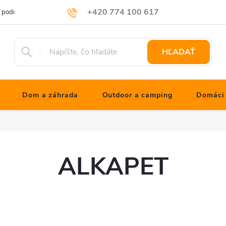
+420 774 100 617
 podmienky
Podmienky ochrany osobných údajov
Blog JONATHNs
info@jonathanshop.cz
HĽADAŤ
Dom a záhrada
Outdoor a camping
Domáci 
ALKAPET