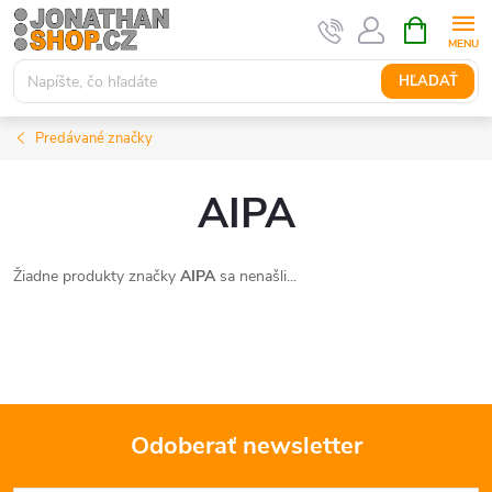
Prejsť
NÁKUPN
KOŠÍK
na
obsah
HĽADAŤ
Predávané značky
AIPA
Žiadne produkty značky
AIPA
sa nenašli...
Odoberať newsletter