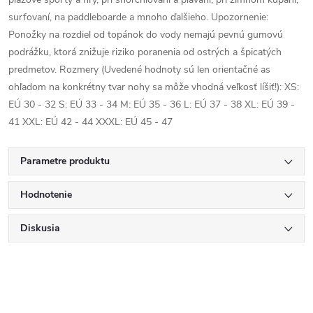
surfovaní, na paddleboarde a mnoho ďalšieho. Upozornenie:
Ponožky na rozdiel od topánok do vody nemajú pevnú gumovú
podrážku, ktorá znižuje riziko poranenia od ostrých a špicatých
predmetov. Rozmery (Uvedené hodnoty sú len orientačné as
ohľadom na konkrétny tvar nohy sa môže vhodná veľkosť líšiť!): XS:
EÚ 30 - 32 S: EÚ 33 - 34 M: EÚ 35 - 36 L: EÚ 37 - 38 XL: EÚ 39 -
41 XXL: EÚ 42 - 44 XXXL: EÚ 45 - 47
Parametre produktu
Hodnotenie
Diskusia