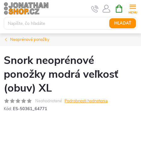
Prejsť
NÁKUPN
KOŠÍK
na
obsah
HĽADAŤ
Neoprénové ponožky
Snork neoprénové
ponožky modrá veľkosť
(obuv) XL
Neohodnotené
Podrobnosti hodnotenia
Kód:
ES-50361_64771