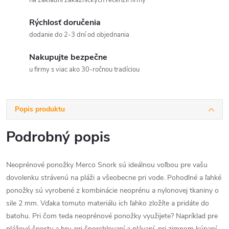
na základni zákazníckych recenzií firmy
Rýchlosť doručenia
dodanie do 2-3 dní od objednania
Nakupujte bezpečne
u firmy s viac ako 30-ročnou tradíciou
Popis produktu
Podrobný popis
Neoprénové ponožky Merco Snork sú ideálnou voľbou pre vašu
dovolenku strávenú na pláži a všeobecne pri vode. Pohodlné a ľahké
ponožky sú vyrobené z kombinácie neoprénu a nylonovej tkaniny o
sile 2 mm. Vďaka tomuto materiálu ich ľahko zložíte a pridáte do
batohu. Pri čom teda neoprénové ponožky využijete? Napríklad pre
plážové športy a hry, pri šnorchlovaní a plávaní, pri zimnom kúpaní,