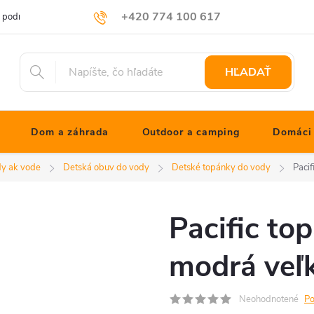
+420 774 100 617
 podmienky
Podmienky ochrany osobných údajov
Blog JONATHNs
info@jonathanshop.cz
HĽADAŤ
Dom a záhrada
Outdoor a camping
Domáci 
y ak vode
Detská obuv do vody
Detské topánky do vody
Pacif
Pacific to
modrá veľk
Neohodnotené
Po