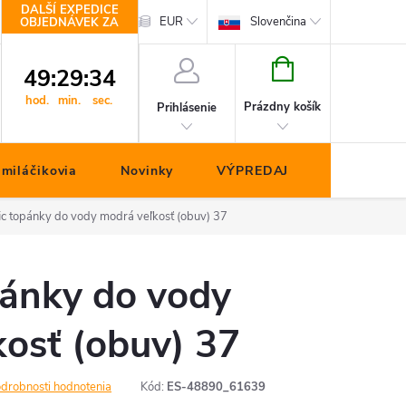
DALŠÍ EXPEDICE
hop.cz
Kontakty
EUR
Slovenčina
OBJEDNÁVEK ZA
NÁKUPNÝ
49
:
29
:
33
KOŠÍK
hod.
min.
sec.
Prázdny košík
Prihlásenie
miláčikovia
Novinky
VÝPREDAJ
ic topánky do vody modrá veľkosť (obuv) 37
pánky do vody
osť (obuv) 37
drobnosti hodnotenia
Kód:
ES-48890_61639