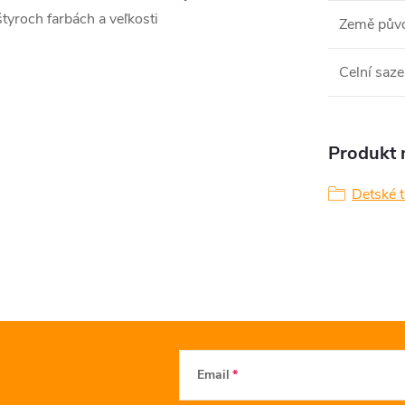
tyroch farbách a veľkosti
Země pův
Celní saze
Produkt n
Detské 
Email