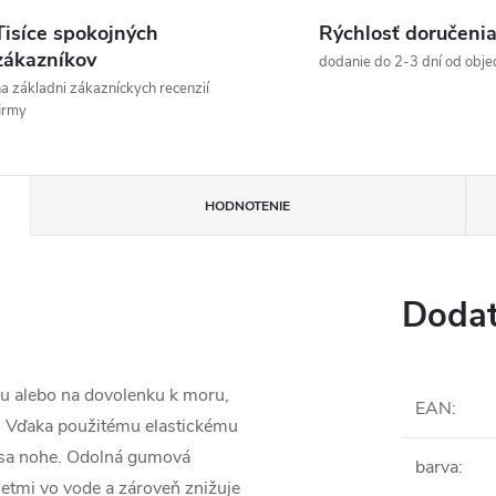
Tisíce spokojných
Rýchlosť doručeni
zákazníkov
dodanie do 2-3 dní od obje
a základni zákazníckych recenzií
irmy
HODNOTENIE
Dodat
nu alebo na dovolenku k moru,
EAN
:
c. Vďaka použitému elastickému
a sa nohe. Odolná gumová
barva
:
etmi vo vode a zároveň znižuje