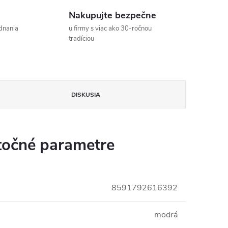
a
Nakupujte bezpečne
dnania
u firmy s viac ako 30-ročnou
tradíciou
DISKUSIA
očné parametre
8591792616392
modrá