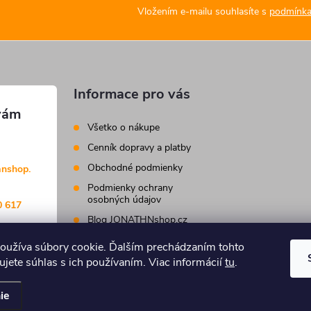
Vložením e-mailu souhlasíte s
podmínka
Informace pro vás
Všetko o nákupe
Cenník dopravy a platby
Obchodné podmienky
anshop.
Podmienky ochrany
osobných údajov
0 617
Blog JONATHNshop.cz
Kontakty
oužíva súbory cookie. Ďalším prechádzaním tohto
jete súhlas s ich používaním. Viac informácií
tu
.
Upraviť nastavenie cookies
ie