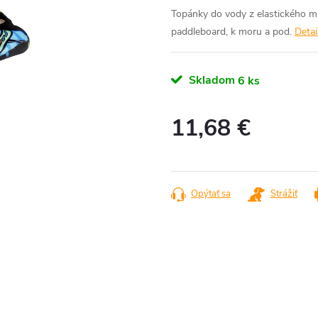
Topánky do vody z elastického m
paddleboard, k moru a pod.
Detai
Skladom
6 ks
11,68 €
Jednotková
cena:
Opýtať sa
Strážiť