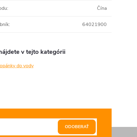
odu
:
Čína
bník
:
64021900
ájdete v tejto kategórii
topánky do vody
ODOBERAŤ