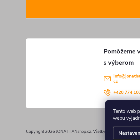
á
p
ä
t
i
info
@
jonath
cz
e
+420 774 10
Tento web p
webu vyjadru
Copyright 2026
JONATHANshop.cz
. Všetky práva vyhradené.
Nastaven