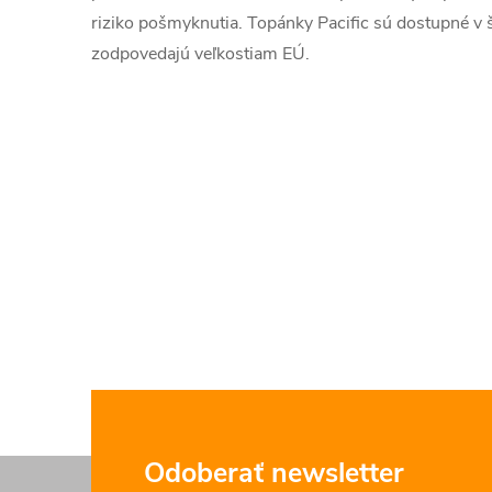
riziko pošmyknutia. Topánky Pacific sú dostupné v š
zodpovedajú veľkostiam EÚ.
Z
Odoberať newsletter