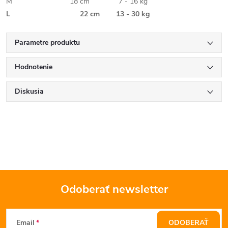
M
18 cm
7 - 16 kg
L
22 cm
13 - 30 kg
Parametre produktu
Hodnotenie
Diskusia
Odoberať newsletter
Z
Email
ODOBERAŤ