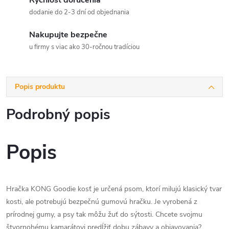
Rýchlosť doručenia
dodanie do 2-3 dní od objednania
Nakupujte bezpečne
u firmy s viac ako 30-ročnou tradíciou
Popis produktu
Podrobný popis
Popis
Hračka KONG Goodie kosť je určená psom, ktorí milujú klasický tvar
kosti, ale potrebujú bezpečnú gumovú hračku. Je vyrobená z
prírodnej gumy, a psy tak môžu žuť do sýtosti. Chcete svojmu
štvornohému kamarátovi predĺžiť dobu zábavy a objavovania?