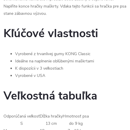
Naplňte konce hračky maškrty. Vďaka tejto funkcii sa hračka pre psa
stane zábavnou výzvou.
Kľúčové vlastnosti
Vyrobené z trvanlivej gumy KONG Classic
Ideálne na naplnenie obľúbenými maškrtami
K dispozícii v 3 veľkostiach
Vyrobené v USA
Veľkostná tabuľka
Odporúčaná veľkosť
Dĺžka hračky
Hmotnosť psa
S
13 cm
do 9 kg