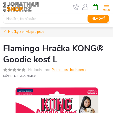
Prejsť
NÁKUPN
KOŠÍK
na
obsah
HĽADAŤ
Hračky z vinylu pre psov
Flamingo Hračka KONG®
Goodie kosť L
Neohodnotené
Podrobnosti hodnotenia
Kód:
PD-FLA-520468