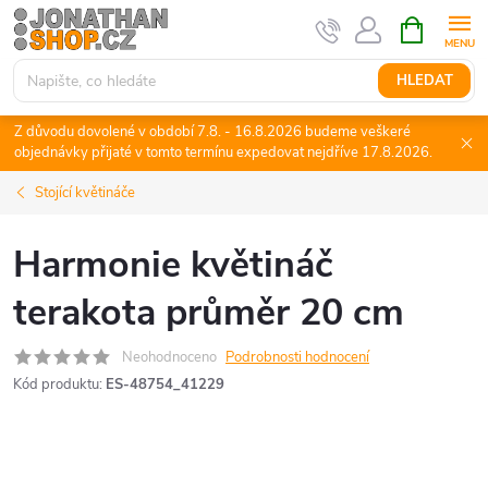
Přejít
NÁKUPNÍ
KOŠÍK
na
obsah
HLEDAT
Z důvodu dovolené v období 7.8. - 16.8.2026 budeme veškeré
objednávky přijaté v tomto termínu expedovat nejdříve 17.8.2026.
Stojící květináče
Harmonie květináč
terakota průměr 20 cm
Neohodnoceno
Podrobnosti hodnocení
Kód produktu:
ES-48754_41229