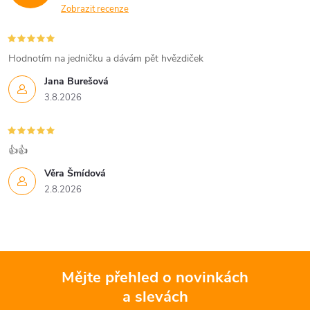
Zobrazit recenze
Hodnotím na jedničku a dávám pět hvězdiček
Jana Burešová
3.8.2026
👍👍
Věra Šmídová
2.8.2026
Mějte přehled o novinkách
a slevách
Z