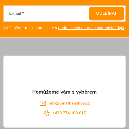
á
E-mail
ODEBÍRAT
p
Vložením e-mailu souhlasíte s
podmínkami ochrany osobních údajů
a
t
í
info
@
jonathanshop.cz
+420 774 100 617